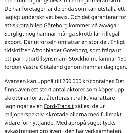
med
mottagningsbevis
till en legitimerad skrot.
De här företagen är de enda som kan utställa ett
lagligt underskrivet bevis. Och det garanterar för
att
skrota bilen Göteborg
kommer på avvägar.
Sorgligt nog hamnar många skrotbilar i illegal
export. Där utförseln omfattar en stor del. Enligt
tidskriften Aftonbladet Göteborg, som fråga ut
ett par naturtillsynsmän i Stockholm, lämnar 130
fordon Västra Götaland genom hamnar dagligen.
Avansen kan uppnå till 250 000 kr/container. Det
finns även ett stort antal aktörer som köper upp
skrotbilar för att återföras i trafik. Via lättare
lagningar av en
Ford-Transit
säljes, de ur
miljöperspektiv, skrotade bilarna med
fullmakt
vidare för nyttjande. Med apropå suget tycks
avkastningen gro även i den här verksamheten.