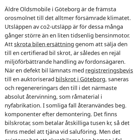
Äldre Oldsmobile i Göteborg är de främsta
orosmolnet till det alltmer försämrade klimatet.
Utsläppen av co2-utsläpp är för dessa många
gånger större än en liten tidsenlig bensinmotor.
Att
skrota bilen ersättning
genom att sälja den
till en certifierad bil skrot, är således en rejäl
miljöförbättrande handling av fordonsägaren.
När en defekt bil lämnats med
registreringsbevis
till en auktoriserad
bilskrot i Göteborg
, saneras
och regenereringars den till i det närmaste
absolut återvinning, som råmaterial i
nyfabrikation. I somliga fall återanvändes beg.
komponenter efter demontering. Det finns
bilskrotar, som betalar åtskilliga tusen kr, så det
finns medel att tjäna vid saluföring. Men det