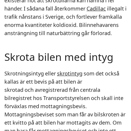
existerar hot att skrotbilarna kan hamna i fel
händer. I sådana fall återkommer
Cadillac
illegalt i
trafik nånstans i Sverige, och fortlever framkalla
enorma kvantiteter koldioxid. Bilinnehavarens
ansträngning till naturbättring går förlorad.
Skrota bilen med intyg
Skrotningsintyg eller
skrotintyg
som det också
kallas är ett bevis på att bilen är
skrotad och avregistrerad från centrala
bilregistret hos Transportstyrelsen och skall inte
förväxlas med mottagningsbevis.
Mottagningsbeviset som man får av bilskroten är
ett kvitto på att bilen har mottagits av dem. Om
man bara får mottagningsbeviset och inte ett