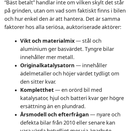
“Bäst betalt” handlar inte om vilken skylt det står
på grinden, utan om vad som faktiskt finns i bilen
och hur enkel den är att hantera. Det är samma
faktorer hos alla seriösa, auktoriserade aktörer:
Vikt och materialmix
— stål och
aluminium ger basvärdet. Tyngre bilar
innehåller mer metall.
Originalkatalysatorn
— innehåller
ädelmetaller och höjer värdet tydligt om
den sitter kvar.
Kompletthet
— en orörd bil med
katalysator, hjul och batteri kvar ger högre
ersättning än en plundrad.
Årsmodell och efterfrågan
— nyare och
defekta bilar från 2010 eller senare kan
vara värda betydligt mer via ägarbyte.