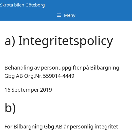
Hoppa
Skrota bilen Göteborg
till
Meny
innehåll
a) Integritetspolicy
Behandling av personuppgifter på Bilbärgning
Gbg AB Org.Nr. 559014-4449
16 Septemper 2019
b)
För Bilbärgning Gbg AB är personlig integritet