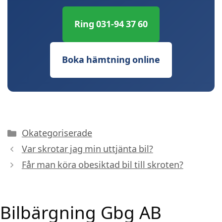
Ring 031-94 37 60
Boka hämtning online
Kategorier
Okategoriserade
Var skrotar jag min uttjänta bil?
Får man köra obesiktad bil till skroten?
Bilbärgning Gbg AB