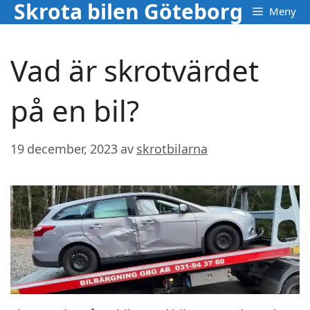
Skrota bilen Göteborg
Hoppa
Meny
till
innehåll
Vad är skrotvärdet
på en bil?
19 december, 2023
av
skrotbilarna