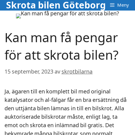
Skrota bilen Göteborg
Hoppa
Meny
till
innehåll
Kan man få pengar
för att skrota bilen?
15 september, 2023
av
skrotbilarna
Ja, ägaren till en komplett bil med original
katalysator och al-fälgar får en bra ersättning då
den uttjänta bilen lämnas in till en bilskrot. Alla
auktoriserade bilskrotar måste, enligt lag, ta
emot och skrota en inlämnad bil gratis. Det
bekymrade många bilskrotar, som normalt