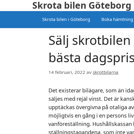
Skrota bilen Göteborg
Hoppa
till
Skrota bilen i Göteborg
Boka hämtning
innehåll
Sälj skrotbilen 
bästa dagspri
14 februari, 2022
av
skrotbilarna
Det existerar bilägare, som än ida
säljes med rejäl vinst. Det är kan
upptäckas övergivna på otaliga avs
möjligtvis en gång i en persons li
vanföreställning. Hushållskassan ha
ställningstagandena, som inte var