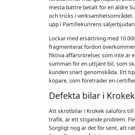
mesta bättre betalt för en äldre S
och tricks i verksamhetsområdet. U
upp i Partillekurirens säljerbjuda
Lockar med ersättning med 10 000-
fragmenterat fordon överkommer in
fiktiva affärsrörelser, som inte är 
summan för en uttjänt bil, som s
kunden snart genomskåda. Ett tips ä
köpare, som företräder en certifie
Defekta bilar i Krokek
Att skrotbilar i Krokek saluförs till
trafik, är ett stigande problem. Fl
Sorgligt nog är det för sent, att rä