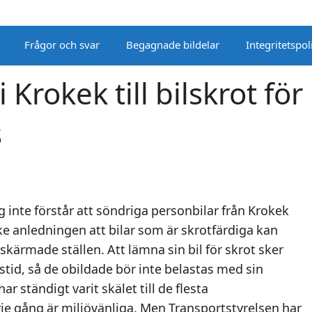
Frågor och svar
Begagnade bildelar
Integritetspol
i Krokek till bilskrot för
s
g inte förstår att söndriga personbilar från Krokek
ske anledningen att bilar som är skrotfärdiga kan
kärmade ställen. Att lämna sin bil för skrot sker
vstid, så de obildade bör inte belastas med sin
r ständigt varit skälet till de flesta
je gång är miljövänliga. Men Transportstyrelsen har