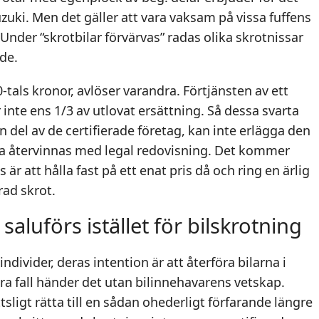
uzuki. Men det gäller att vara vaksam på vissa fuffens
nder “skrotbilar förvärvas” radas olika skrotnissar
nde.
tals kronor, avlöser varandra. Förtjänsten av ett
te ens 1/3 av utlovat ersättning. Så dessa svarta
en del av de certifierade företag, kan inte erlägga den
ka återvinnas med legal redovisning. Det kommer
r att hålla fast på ett enat pris då och ring en ärlig
rad skrot.
 saluförs istället för bilskrotning
 individer, deras intention är att återföra bilarna i
era fall händer det utan bilinnehavarens vetskap.
ttsligt rätta till en sådan ohederligt förfarande längre