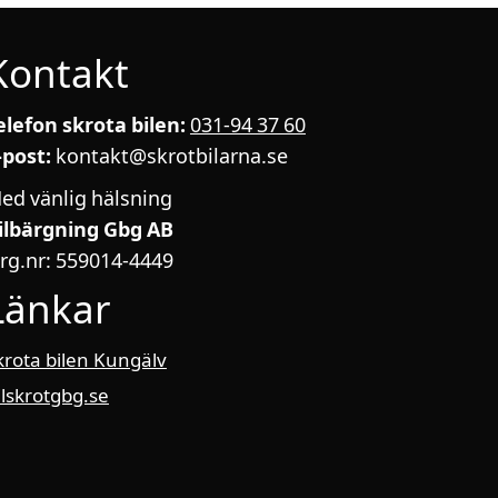
Kontakt
elefon skrota bilen:
031-94 37 60
-post:
kontakt@skrotbilarna.se
ed vänlig hälsning
ilbärgning Gbg AB
rg.nr: 559014-4449
Länkar
krota bilen Kungälv
ilskrotgbg.se