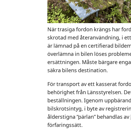
När trasiga fordon krängs har fordo
skrotad med återanvändning, i ett
är lämnad på en certifierad bild
överlämna in bilen löses problem
ersättningen. Måste bärgare engag
säkra bilens destination.
För transport av ett kasserat ford
behörighet från Länsstyrelsen. De
beställningen. Igenom uppbärand
bilskrotsintyg, i byte av registreri
ålderstigna “pärlan” behandlas av
förfaringssätt.