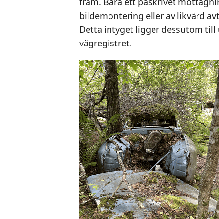
fram. Bara ett påskrivet mottagni
bildemontering eller av likvärd av
Detta intyget ligger dessutom till
vägregistret.