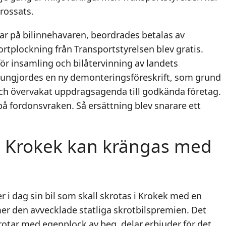
krossats.
var på bilinnehavaren, beordrades betalas av
bortplockning från Transportstyrelsen blev gratis.
ör insamling och bilåtervinning av landets
kungjordes en ny demonteringsföreskrift, som grund
och övervakat uppdragsagenda till godkända företag.
på fordonsvraken. Så ersättning blev snarare ett
ån Krokek kan krängas med
i dag sin bil som skall skrotas i Krokek med en
er den avvecklade statliga skrotbilspremien. Det
tar med egenplock av beg. delar erbjuder för det