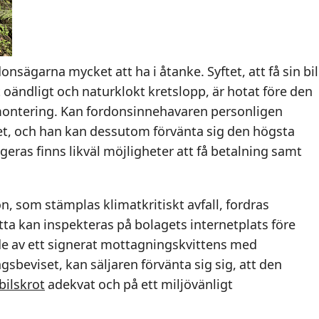
nsägarna mycket att ha i åtanke. Syftet, att få sin bil
 oändligt och naturklokt kretslopp, är hotat före den
emontering. Kan fordonsinnehavaren personligen
et, och han kan dessutom förvänta sig den högsta
eras finns likväl möjligheter att få betalning samt
on, som stämplas klimatkritiskt avfall, fordras
tta kan inspekteras på bolagets internetplats före
e av ett signerat mottagningskvittens med
ngsbeviset, kan säljaren förvänta sig sig, att den
bilskrot
adekvat och på ett miljövänligt