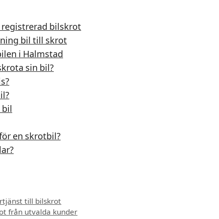
l registrerad bilskrot
ng bil till skrot
bilen i Halmstad
krota sin bil?
is?
il?
 bil
för en skrotbil?
lar?
tjänst till bilskrot
krot från utvalda kunder