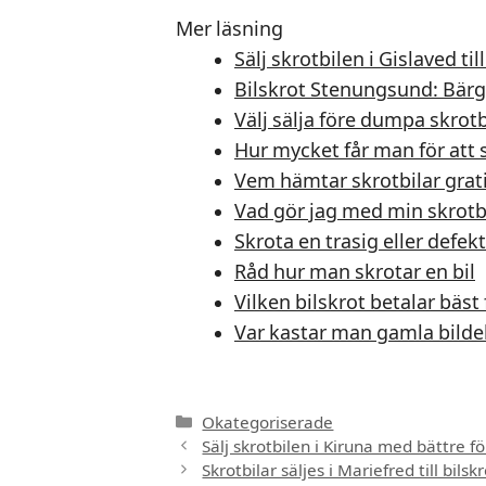
Mer läsning
Sälj skrotbilen i Gislaved til
Bilskrot Stenungsund: Bärgni
Välj sälja före dumpa skrot
Hur mycket får man för att s
Vem hämtar skrotbilar grat
Vad gör jag med min skrotb
Skrota en trasig eller defekt
Råd hur man skrotar en bil
Vilken bilskrot betalar bäst 
Var kastar man gamla bilde
Kategorier
Okategoriserade
Sälj skrotbilen i Kiruna med bättre för
Skrotbilar säljes i Mariefred till bils