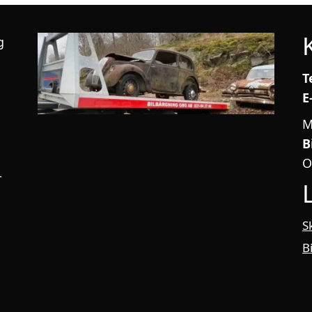
g
T
E
M
B
O
r
S
B