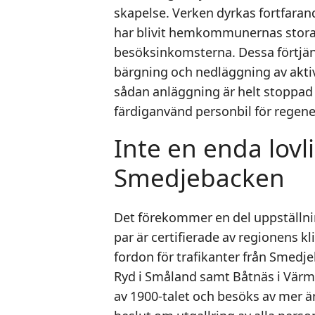
skapelse. Verken dyrkas fortfarand
har blivit hemkommunernas stora 
besöksinkomsterna. Dessa förtjäns
bärgning och nedläggning av aktiv
sådan anläggning är helt stoppad 
färdiganvänd personbil för regene
Inte en enda lovli
Smedjebacken
Det förekommer en del uppställnin
par är certifierade av regionens k
fordon för trafikanter från Smed
Ryd i Småland samt Båtnäs i Värm
av 1900-talet och besöks av mer ä