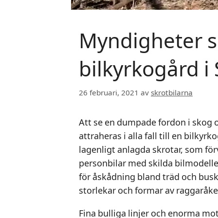
Myndigheter sä
bilkyrkogård 
26 februari, 2021
av
skrotbilarna
Att se en dumpade fordon i skog 
attraheras i alla fall till en bilkyr
lagenligt anlagda skrotar, som förv
personbilar med skilda bilmodeller
för åskådning bland träd och busk
storlekar och formar av raggaråke
Fina bulliga linjer och enorma mot