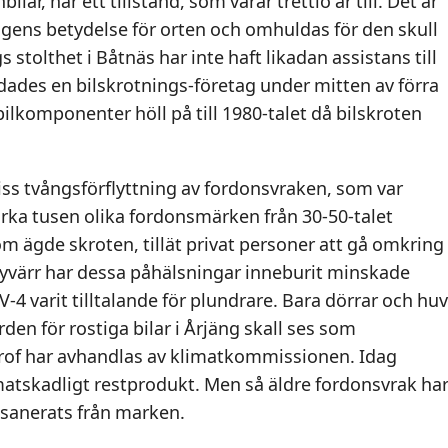
lar, har ett tillstånd, som varar trettio år till. Det är
ingens betydelse för orten och omhuldas för den skull
stolthet i Båtnäs har inte haft likadan assistans till
ndades en bilskrotnings-företag under mitten av förra
ilkomponenter höll på till 1980-talet då bilskroten
iss tvångsförflyttning av fordonsvraken, som var
ka tusen olika fordonsmärken från 30-50-talet
m ägde skroten, tillät privat personer att gå omkring
 Tyvärr har dessa påhälsningar inneburit minskade
-4 varit tilltalande för plundrare. Bara dörrar och huv
en för rostiga bilar i Årjäng skall ses som
strof har avhandlas av klimatkommissionen. Idag
atskadligt restprodukt. Men så äldre fordonsvrak ha
 sanerats från marken.