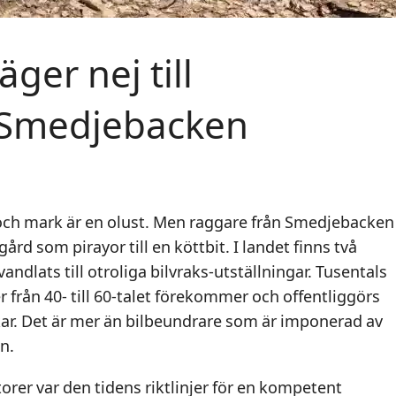
ger nej till
i Smedjebacken
och mark är en olust. Men raggare från Smedjebacken
kogård som pirayor till en köttbit. I landet finns två
andlats till otroliga bilvraks-utställningar. Tusentals
 från 40- till 60-talet förekommer och offentliggörs
ar. Det är mer än bilbeundrare som är imponerad av
n.
orer var den tidens riktlinjer för en kompetent