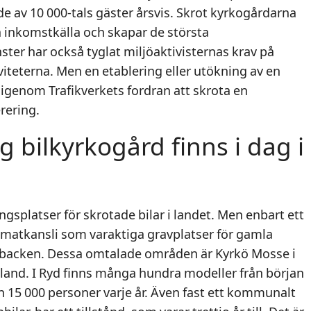
e av 10 000-tals gäster årsvis. Skrot kyrkogårdarna
inkomstkälla och skapar de största
ter har också tyglat miljöaktivisternas krav på
iteterna. Men en etablering eller utökning av en
igenom Trafikverkets fordran att skrota en
rering.
g bilkyrkogård finns i dag i
gsplatser för skrotade bilar i landet. Men enbart ett
limatkansli som varaktiga gravplatser för gamla
jebacken. Dessa omtalade områden är Kyrkö Mosse i
land. I Ryd finns många hundra modeller från början
n 15 000 personer varje år. Även fast ett kommunalt