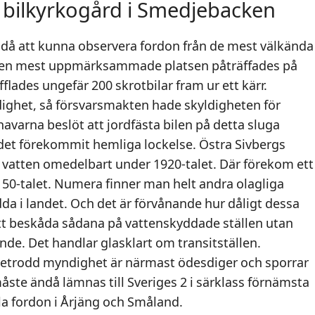
im bilkyrkogård i Smedjebacken
å att kunna observera fordon från de mest välkända
Den mest uppmärksammade platsen påträffades på
fflades ungefär 200 skrotbilar fram ur ett kärr.
ghet, så försvarsmakten hade skyldigheten för
havarna beslöt att jordfästa bilen på detta sluga
det förekommit hemliga lockelse. Östra Sivbergs
 vatten omedelbart under 1920-talet. Där förekom ett
ån 50-talet. Numera finner man helt andra olagliga
da i landet. Och det är förvånande hur dåligt dessa
Att beskåda sådana på vattenskyddade ställen utan
ande. Det handlar glasklart om transitställen.
betrodd myndighet är närmast ödesdiger och sporrar
åste ändå lämnas till Sveriges 2 i särklass förnämsta
la fordon i Årjäng och Småland.