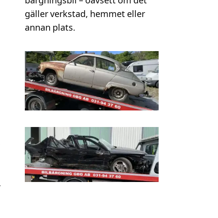
bärgningsbil – oavsett om det
gäller verkstad, hemmet eller
annan plats.
r