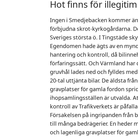
Hot finns för illegit
Ingen i Smedjebacken kommer änd
förbjudna skrot-kyrkogårdarna. 
Sveriges största ö. I Tingstäde sky
Egendomen hade ägts av en myndi
hantering och kontroll, då bilinne
förfaringssätt. Och Värmland har 
gruvhål lades ned och fylldes med
20-tal uttjänta bilar. De äldsta fr
gravplatser för gamla fordon sprid
ihopsamlingsställen är utvalda. 
kontroll av Trafikverkets är påfall
Försakelsen på ingripanden från 
till många bedrägerier. En heder m
och lagenliga gravplatser för gam