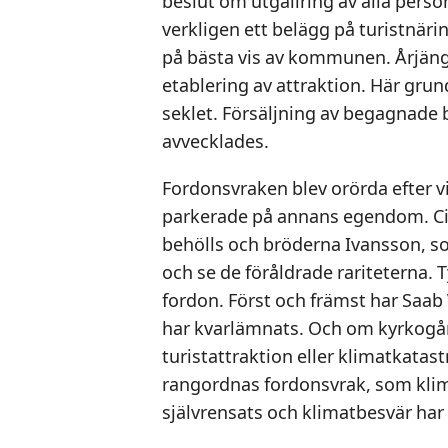
beslut om utgallring av alla personbi
verkligen ett belägg på turistnär
på bästa vis av kommunen. Årjängs 
etablering av attraktion. Här gru
seklet. Försäljning av begagnade b
avvecklades.
Fordonsvraken blev orörda efter v
parkerade på annans egendom. Cir
behölls och bröderna Ivansson, so
och se de föråldrade rariteterna.
fordon. Först och främst har Saab V
har kvarlämnats. Och om kyrkogård
turistattraktion eller klimatkata
rangordnas fordonsvrak, som klim
självrensats och klimatbesvär har