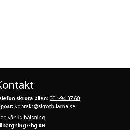
Kontakt
elefon skrota bilen:
031-94 37 60
-post:
kontakt@skrotbilarna.se
ed vänlig hälsning
ilbärgning Gbg AB