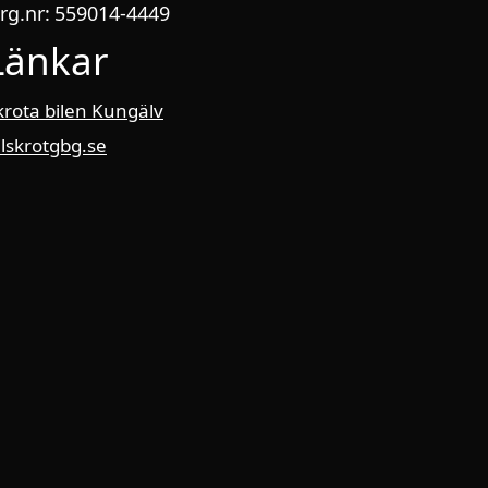
rg.nr: 559014-4449
Länkar
krota bilen Kungälv
ilskrotgbg.se