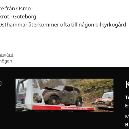
re från Ösmo
krot i Göteborg
 Östhammar återkommer ofta till någon bilkyrkogård
rkogård
Smögen
g
T
E
M
B