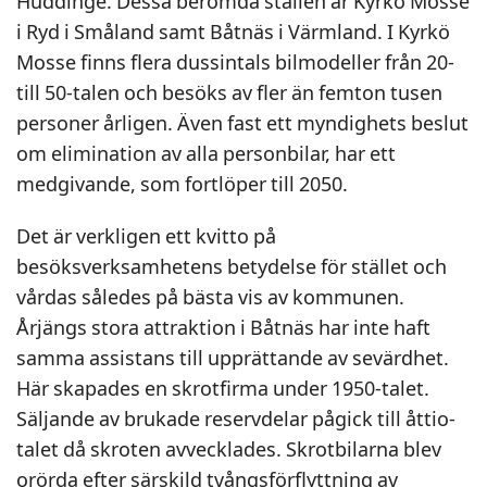
Huddinge. Dessa berömda ställen är Kyrkö Mosse
i Ryd i Småland samt Båtnäs i Värmland. I Kyrkö
Mosse finns flera dussintals bilmodeller från 20-
till 50-talen och besöks av fler än femton tusen
personer årligen. Även fast ett myndighets beslut
om elimination av alla personbilar, har ett
medgivande, som fortlöper till 2050.
Det är verkligen ett kvitto på
besöksverksamhetens betydelse för stället och
vårdas således på bästa vis av kommunen.
Årjängs stora attraktion i Båtnäs har inte haft
samma assistans till upprättande av sevärdhet.
Här skapades en skrotfirma under 1950-talet.
Säljande av brukade reservdelar pågick till åttio-
talet då skroten avvecklades. Skrotbilarna blev
orörda efter särskild tvångsförflyttning av