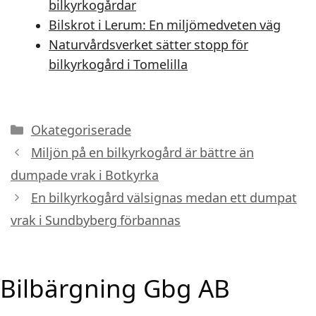
bilkyrkogårdar
Bilskrot i Lerum: En miljömedveten väg
Naturvårdsverket sätter stopp för
bilkyrkogård i Tomelilla
Kategorier
Okategoriserade
Miljön på en bilkyrkogård är bättre än
dumpade vrak i Botkyrka
En bilkyrkogård välsignas medan ett dumpat
vrak i Sundbyberg förbannas
Bilbärgning Gbg AB