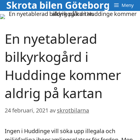
Skrota bilen Göteborg
Hoppa
Meny
till
innehåll
En nyetablerad
bilkyrkogård i
Huddinge kommer
aldrig på kartan
24 februari, 2021
av
skrotbilarna
Ingen i Huddinge vill söka upp illegala och
miljöfarliga ihopsamlingsplatser för fordon. Men