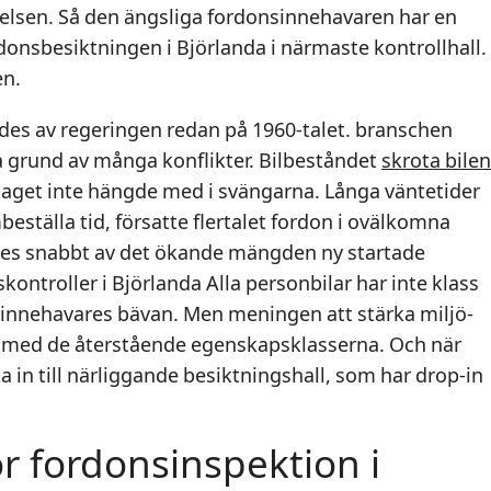
relsen. Så den ängsliga fordonsinnehavaren har en
rdonsbesiktningen i Björlanda i närmaste kontrollhall.
en.
ddes av regeringen redan på 1960-talet. branschen
på grund av många konflikter. Bilbeståndet
skrota bilen
taget inte hängde med i svängarna. Långa väntetider
beställa tid, försatte flertalet fordon i ovälkomna
es snabbt av det ökande mängden ny startade
ontroller i Björlanda Alla personbilar har inte klass
ilinnehavares bävan. Men meningen att stärka miljö-
g med de återstående egenskapsklasserna. Och när
 in till närliggande besiktningshall, som har drop-in
r fordonsinspektion i