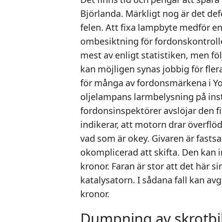
Björlanda. Märkligt nog är det de
felen. Att fixa lampbyte medför en
ombesiktning för fordonskontroll
mest av enligt statistiken, men föl
kan möjligen synas jobbig för fler
för många av fordonsmärkena i You 
oljelampans larmbelysning på in
fordonsinspektörer avslöjar den f
indikerar, att motorn drar överflö
vad som är okey. Givaren är fastsa
okomplicerad att skifta. Den kan in
kronor. Faran är stor att det här s
katalysatorn. I sådana fall kan a
kronor.
Dumpning av skrotbilar