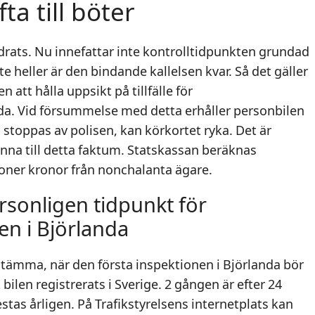
ta till böter
ndrats. Nu innefattar inte kontrolltidpunkten grundad
e heller är den bindande kallelsen kvar. Så det gäller
att hålla uppsikt på tillfälle för
da. Vid försummelse med detta erhåller personbilen
stoppas av polisen, kan körkortet ryka. Det är
änna till detta faktum. Statskassan beräknas
joner kronor från nonchalanta ägare.
sonligen tidpunkt för
en i Björlanda
ämma, när den första inspektionen i Björlanda bör
 bilen registrerats i Sverige. 2 gången är efter 24
tas årligen. På Trafikstyrelsens internetplats kan