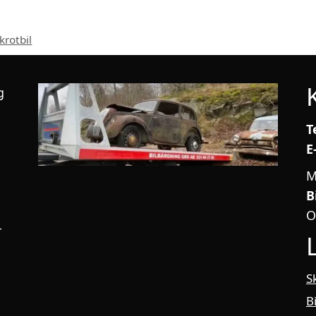
krotbil
g
T
E
M
B
O
r
S
B