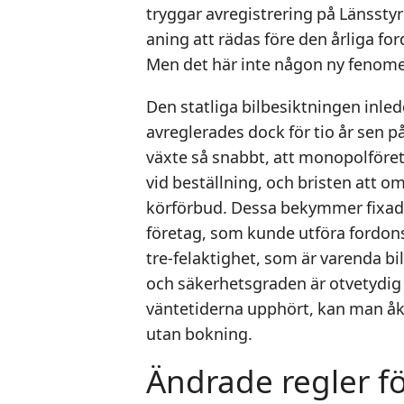
tryggar avregistrering på Länssty
aning att rädas före den årliga fo
Men det här inte någon ny fenom
Den statliga bilbesiktningen inle
avreglerades dock för tio år sen 
växte så snabbt, att monopolföre
vid beställning, och bristen att om
körförbud. Dessa bekymmer fixad
företag, som kunde utföra fordonsk
tre-felaktighet, som är varenda b
och säkerhetsgraden är otvetydi
väntetiderna upphört, kan man åka
utan bokning.
Ändrade regler fö