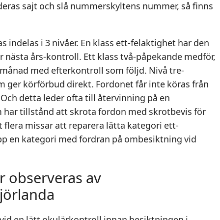
deras sajt och slå nummerskyltens nummer, så finns
 indelas i 3 nivåer. En klass ett-felaktighet har den
ör nästa års-kontroll. Ett klass två-påpekande medför,
månad med efterkontroll som följd. Nivå tre-
 ger körförbud direkt. Fordonet får inte köras från
ch detta leder ofta till återvinning på en
har tillstånd att skrota fordon med skrotbevis för
 flera missar att reparera lätta kategori ett-
upp en kategori med fordran på ombesiktning vid
r observeras av
Björlanda
vid en lätt okulärkontroll innan besiktningen i