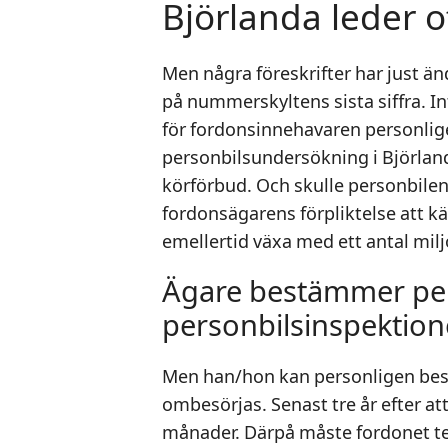
Björlanda leder of
Men några föreskrifter har just ä
på nummerskyltens sista siffra. Int
för fordonsinnehavaren personligen 
personbilsundersökning i Björlan
körförbud. Och skulle personbilen 
fordonsägarens förpliktelse att k
emellertid växa med ett antal mil
Ägare bestämmer per
personbilsinspektion
Men han/hon kan personligen best
ombesörjas. Senast tre år efter att
månader. Därpå måste fordonet tes