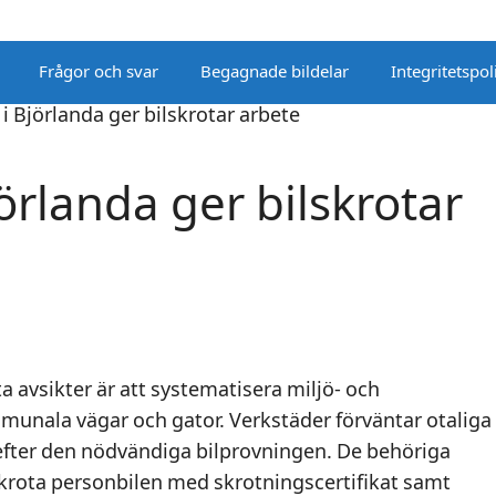
Frågor och svar
Begagnade bildelar
Integritetspol
örlanda ger bilskrotar
a avsikter är att systematisera miljö- och
mmunala vägar och gator. Verkstäder förväntar otaliga
efter den nödvändiga bilprovningen. De behöriga
skrota personbilen med skrotningscertifikat samt