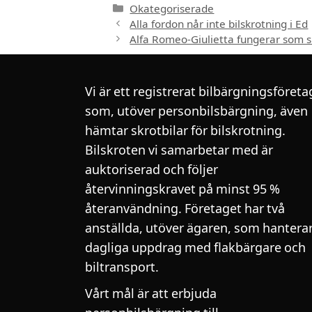
Kategorier
Okategoriserade
Alla fordon når inte bilskrotning i Ed
Alfa Romeo-Giulietta fungerar som s
Vi är ett registrerat bilbärgningsföreta
som, utöver personbilsbärgning, även
hämtar skrotbilar för bilskrotning.
Bilskroten vi samarbetar med är
auktoriserad och följer
återvinningskravet på minst 95 %
återanvändning. Företaget har två
anställda, utöver ägaren, som hantera
dagliga uppdrag med flakbärgare och
biltransport.
Vårt mål är att erbjuda