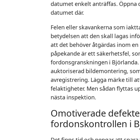
datumet enkelt anträffas. Öppna 
datumet där.
Felen eller skavankerna som iakttas
betydelsen att den skall lagas inf
att det behöver åtgärdas inom en 
påpekande är ett säkerhetsfel, som
fordonsgranskningen i Björlanda. O
auktoriserad bildemontering, som 
avregistrering. Lägga märke till att
felaktigheter. Men sådan flyttas 
nästa inspektion.
Omotiverade defekte
fordonskontrollen i 
Det finns tid och pengar att spara 