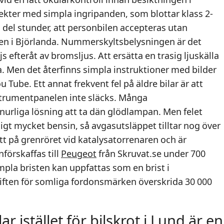
fekter med simpla ingripanden, som blottar klass 2-
 del stunder, att personbilen accepteras utan
en i Björlanda. Nummerskyltsbelysningen är det
js efteråt av bromsljus. Att ersätta en trasig ljuskälla
a. Men det återfinns simpla instruktioner med bilder
Tube. Ett annat frekvent fel på äldre bilar är att
strumentpanelen inte släcks. Många
inurliga lösning att ta dän glödlampan. Men felet
digt mycket bensin, så avgasutsläppet tilltar nog över
tt på grenröret vid katalysatorrenaren och är
förskaffas till
Peugeot
från Skruvat.se under 700
impla bristen kan uppfattas som en brist i
vgiften för somliga fordonsmärken överskrida 30 000
 istället för bilskrot i Lund är en