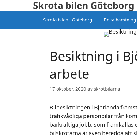
Skrota bilen Göteborg
Hoppa
till
Skrota bilen i Göteborg
Boka hämtning
innehåll
Besiktning i Bj
arbete
17 oktober, 2020
av
skrotbilarna
Bilbesiktningen i Björlanda främst
trafikvådliga personbilar från ko
bärkraftiga jobb, som framkallas 
bilskrotarna är även beredda att 