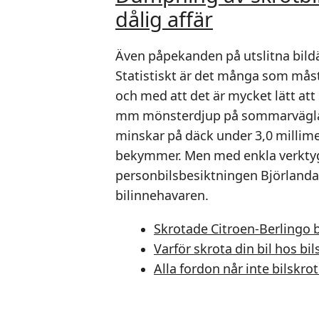
dålig affär
Även påpekanden på utslitna bildä
Statistiskt är det många som måste
och med att det är mycket lätt at
mm mönsterdjup på sommarväglag
minskar på däck under 3,0 millime
bekymmer. Men med enkla verktyg
personbilsbesiktningen Björlanda,
bilinnehavaren.
Skrotade Citroen-Berlingo b
Varför skrota din bil hos bil
Alla fordon når inte bilsk