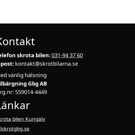
Kontakt
elefon skrota bilen:
031-94 37 60
-post:
kontakt@skrotbilarna.se
ed vänlig hälsning
ilbärgning Gbg AB
rg.nr: 559014-4449
Länkar
krota bilen Kungälv
ilskrotgbg.se