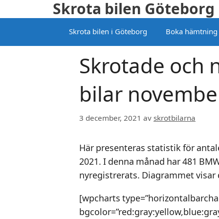
Skrota bilen Göteborg
Hoppa
till
Skrota bilen i Göteborg
Boka hämtning
innehåll
Skrotade och 
bilar novembe
3 december, 2021
av
skrotbilarna
Här presenteras statistik för ant
2021. I denna månad har 481 BMW 
nyregistrerats. Diagrammet visar
[wpcharts type=”horizontalbarcha
bgcolor=”red:gray:yellow,blue:gra