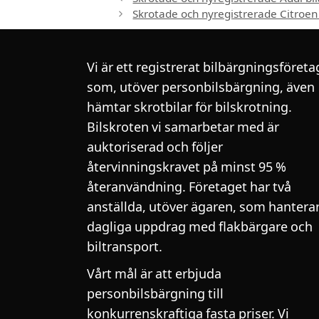
Skrotade och nyregistrerade Citroe
Vi är ett registrerat bilbärgningsföreta
som, utöver personbilsbärgning, även
hämtar skrotbilar för bilskrotning.
Bilskroten vi samarbetar med är
auktoriserad och följer
återvinningskravet på minst 95 %
återanvändning. Företaget har två
anställda, utöver ägaren, som hantera
dagliga uppdrag med flakbärgare och
biltransport.
Vårt mål är att erbjuda
personbilsbärgning till
konkurrenskraftiga fasta priser. Vi