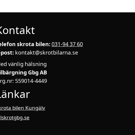
Kontakt
elefon skrota bilen:
031-94 37 60
-post:
kontakt@skrotbilarna.se
ed vänlig hälsning
ilbärgning Gbg AB
rg.nr: 559014-4449
Länkar
krota bilen Kungälv
ilskrotgbg.se