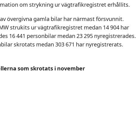
rmation om strykning ur vägtrafikregistret erhållits.
 av övergivna gamla bilar har närmast försvunnit.
MW strukits ur vägtrafikregistret medan 14 904 har
des 16 441 personbilar medan 23 295 nyregistrerades.
bilar skrotats medan 303 671 har nyregistrerats.
lerna som skrotats i november