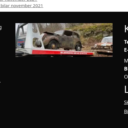
n bilar november 2021
g
T
E
M
B
O
r
S
B