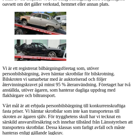
oavsett om det gäller verkstad, hemmet eller annan plats.
Vi är ett registrerat bilbärgningsföretag som, utöver
personbilsbärgning, även hämtar skrotbilar för bilskrotning.
Bilskroten vi samarbetar med är auktoriserad och följer
återvinningskravet på minst 95 % återanvändning. Företaget har två
anställda, utöver ägaren, som hanterar dagliga uppdrag med
flakbärgare och biltransport.
Vårt mål är att erbjuda personbilsbärgning till konkurrenskraftiga
fasta priser. Vi hämtar skrotbilar som inte kan transporteras till
skroten av ägaren själv. För trygghetens skull har vi tecknat en
särskild ansvarsförsäkring och innehar tillstånd från Länsstyrelsen att
transportera skrotbilar. Dessa klassas som farligt avfall och måste
hanteras enligt gällande lagkrav.