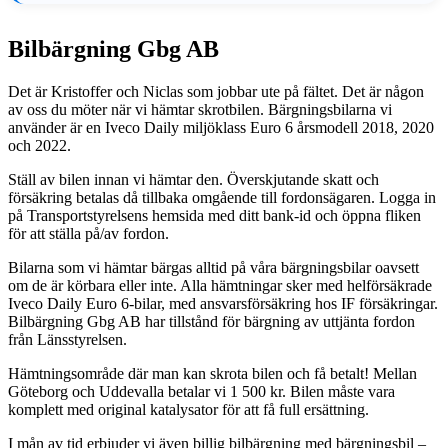
Bilbärgning Gbg AB
Det är Kristoffer och Niclas som jobbar ute på fältet. Det är någon
av oss du möter när vi hämtar skrotbilen. Bärgningsbilarna vi
använder är en Iveco Daily miljöklass Euro 6 årsmodell 2018, 2020
och 2022.
Ställ av bilen innan vi hämtar den. Överskjutande skatt och
försäkring betalas då tillbaka omgående till fordonsägaren. Logga in
på Transportstyrelsens hemsida med ditt bank-id och öppna fliken
för att ställa på/av fordon.
Bilarna som vi hämtar bärgas alltid på våra bärgningsbilar oavsett
om de är körbara eller inte. Alla hämtningar sker med helförsäkrade
Iveco Daily Euro 6-bilar, med ansvarsförsäkring hos IF försäkringar.
Bilbärgning Gbg AB har tillstånd för bärgning av uttjänta fordon
från Länsstyrelsen.
Hämtningsområde där man kan skrota bilen och få betalt! Mellan
Göteborg och Uddevalla betalar vi 1 500 kr. Bilen måste vara
komplett med original katalysator för att få full ersättning.
I mån av tid erbjuder vi även billig bilbärgning med bärgningsbil –