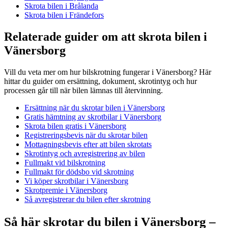
Skrota bilen i Brålanda
Skrota bilen i Frändefors
Relaterade guider om att skrota bilen i
Vänersborg
Vill du veta mer om hur bilskrotning fungerar i Vänersborg? Här
hittar du guider om ersättning, dokument, skrotintyg och hur
processen går till när bilen lämnas till återvinning.
Ersättning när du skrotar bilen i Vänersborg
Gratis hämtning av skrotbilar i Vänersborg
Skrota bilen gratis i Vänersborg
Registreringsbevis när du skrotar bilen
Mottagningsbevis efter att bilen skrotats
Skrotintyg och avregistrering av bilen
Fullmakt vid bilskrotning
Fullmakt för dödsbo vid skrotning
Vi köper skrotbilar i Vänersborg
Skrotpremie i Vänersborg
Så avregistrerar du bilen efter skrotning
Så här skrotar du bilen i Vänersborg –