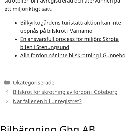
skrotbilen blir
avregistrerad
och återvunnen på
ett miljöriktigt sätt.
Bilkyrkogårdens turistattraktion kan inte
uppnås på bilskrot i Värnamo
En ansvarsfull process för miljön: Skrota
bilen i Stenungsund
Alla fordon når inte bilskrotning i Gunnebo
Kategorier
Okategoriserade
Bilskrot för skrotning av fordon i Göteborg
När faller en bil ur registret?
Bilbärgning Gbg AB