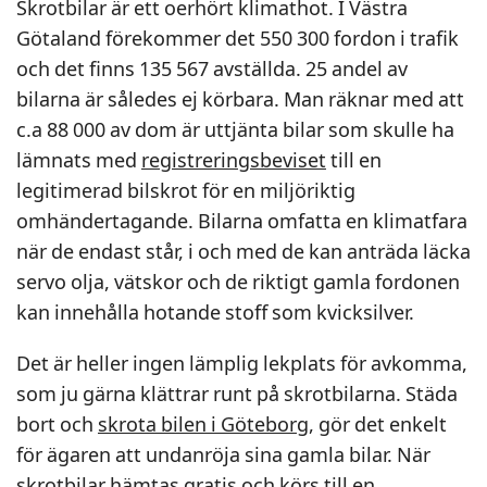
Skrotbilar är ett oerhört klimathot. I Västra
Götaland förekommer det 550 300 fordon i trafik
och det finns 135 567 avställda. 25 andel av
bilarna är således ej körbara. Man räknar med att
c.a 88 000 av dom är uttjänta bilar som skulle ha
lämnats med
registreringsbeviset
till en
legitimerad bilskrot för en miljöriktig
omhändertagande. Bilarna omfatta en klimatfara
när de endast står, i och med de kan anträda läcka
servo olja, vätskor och de riktigt gamla fordonen
kan innehålla hotande stoff som kvicksilver.
Det är heller ingen lämplig lekplats för avkomma,
som ju gärna klättrar runt på skrotbilarna. Städa
bort och
skrota bilen i Göteborg
, gör det enkelt
för ägaren att undanröja sina gamla bilar. När
skrotbilar hämtas gratis
och körs till en