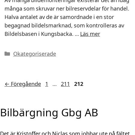
Av många bildemonteringar existerar det än idag
många som skruvar ner bilreservdelar för handel.
Halva antalet av de är samordnade i en stor
begagnad bildelsmarknad, som kontrolleras av
Bildelsbasen i Kungsbacka. …
Läs mer
Kategorier
Okategoriserade
Sida
Sida
Sida
←
Föregående
1
…
211
212
Bilbärgning Gbg AB
Det är Kristoffer och Niclas som jobbar ute på fältet.