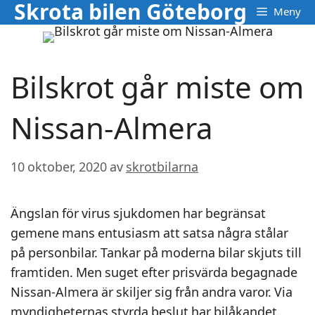
Skrota bilen Göteborg
Hoppa
Meny
till
innehåll
Bilskrot går miste om
Nissan-Almera
10 oktober, 2020
av
skrotbilarna
Ängslan för virus sjukdomen har begränsat
gemene mans entusiasm att satsa några stålar
på personbilar. Tankar på moderna bilar skjuts till
framtiden. Men suget efter prisvärda begagnade
Nissan-Almera är skiljer sig från andra varor. Via
myndigheternas styrda beslut har bilåkandet