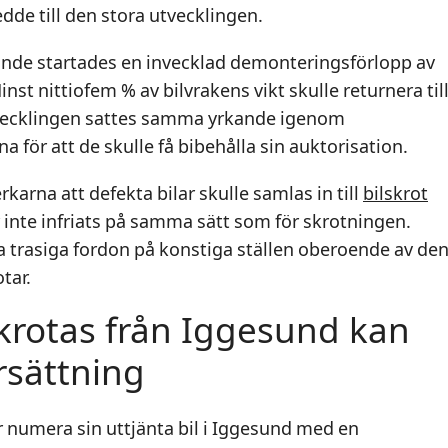
edde till den stora utvecklingen.
nde startades en invecklad demonteringsförlopp av
inst nittiofem % av bilvrakens vikt skulle returnera til
utvecklingen sattes samma yrkande igenom
na för att de skulle få bibehålla sin auktorisation.
erkarna att defekta bilar skulle samlas in till
bilskrot
 inte infriats på samma sätt som för skrotningen.
a trasiga fordon på konstiga ställen oberoende av de
tar.
skrotas från Iggesund kan
rsättning
r numera sin uttjänta bil i Iggesund med en