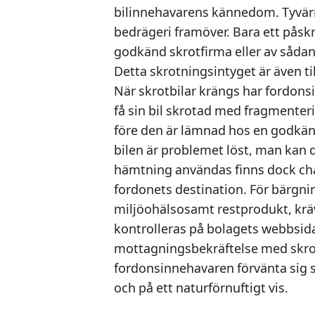
bilinnehavarens kännedom. Tyvärr ä
bedrägeri framöver. Bara ett påsk
godkänd skrotfirma eller av sådan 
Detta skrotningsintyget är även til
När skrotbilar krängs har fordonsi
få sin bil skrotad med fragmenterin
före den är lämnad hos en godkän
bilen är problemet löst, man kan 
hämtning användas finns dock chan
fordonets destination. För bärgni
miljöohälsosamt restprodukt, krä
kontrolleras på bolagets webbsid
mottagningsbekräftelse med skrotn
fordonsinnehavaren förvänta sig si
och på ett naturförnuftigt vis.