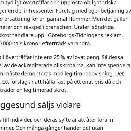
tydligt överträffar den upplösta obligatoriska
ger en del intressenter. Företag med egenbetjäning av
r ersättning för en gammal Hummer. Men det gäller
gheter och rävspel i branschen. Under “söndriga
 skrothandlare upp i Göteborgs-Tidningens reklam.
000-tals kronor, efterträds varandra.
il överträffar inte ens 25 % av lovat peng. Så dessa
l av de ackrediterade bilskrotarna, kan inte spendera
om måste demonteras med legitim redovisning. Det
tt förslag är att hålla fast på ett enat pris då och
träder en legitimerad skrot.
Iggesund säljs vidare
till individer, och deras syfte är att åter föra in
ekymmer. Och många gånger händer det utan