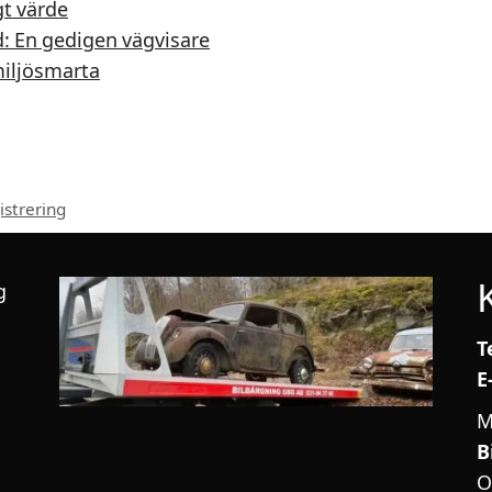
gt värde
ed: En gedigen vägvisare
miljösmarta
istrering
g
T
E
M
B
O