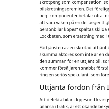
skrotpeng som kompensation, som 
bilskrotningspremien. Det förelig
beg. komponenter betalar ofta me
att vara vaken på en del oegentli
personbilar köpes” spaltas skilda
Lockbeten, som ersättning med 10 
Förtjänsten av en skrotad uttjänt b
skumma aktörer, som inte är en de
den summan för en uttjänt bil, s
kommer försäljaren snabbt förstå. E
ring en seriös spekulant, som före
Uttjänta fordon från 
Att defekta bilar i Iggesund krängs 
bilarna i trafik, är ett ökande b