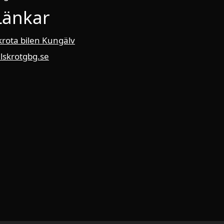
Länkar
krota bilen Kungälv
ilskrotgbg.se