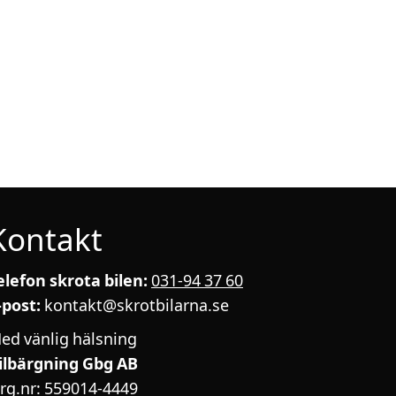
Kontakt
elefon skrota bilen:
031-94 37 60
-post:
kontakt@skrotbilarna.se
ed vänlig hälsning
ilbärgning Gbg AB
rg.nr: 559014-4449