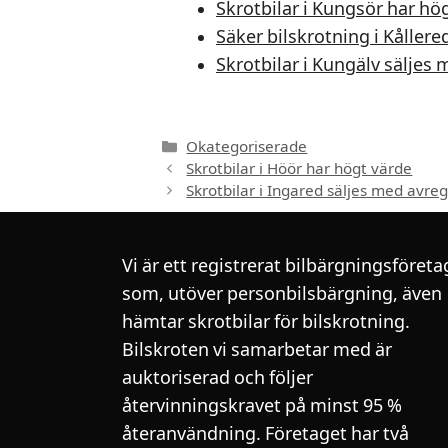
Skrotbilar i Kungsör har hö
Säker bilskrotning i Kåller
Skrotbilar i Kungälv säljes 
Kategorier
Okategoriserade
Skrotbilar i Höör har högt värde
Skrotbilar i Ingared säljes med avreg
Vi är ett registrerat bilbärgningsföreta
som, utöver personbilsbärgning, även
hämtar skrotbilar för bilskrotning.
Bilskroten vi samarbetar med är
auktoriserad och följer
återvinningskravet på minst 95 %
återanvändning. Företaget har två