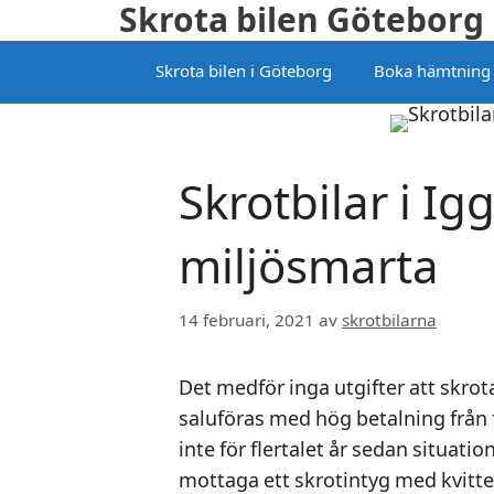
Skrota bilen Göteborg
Hoppa
till
Skrota bilen i Göteborg
Boka hämtning
innehåll
Skrotbilar i Ig
miljösmarta
14 februari, 2021
av
skrotbilarna
Det medför inga utgifter att skrot
saluföras med hög betalning från 
inte för flertalet år sedan situati
mottaga ett skrotintyg med kvitten