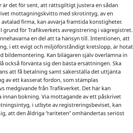
r det för sent, att rättsgiltigt justera en sådan
rivet mottagningskvitto med skrotintyg, av en
avtalad firma, kan avvärja framtida konstigheter.
l grund för Trafikverkets avregistrering i vägregistret.
nnehavarna en del att ta hänsyn till. Intentionen, att
g, i ett evigt och miljöförståndigt kretslopp, är hotat
d bildemontering. Kan bilägaren själv överlämna in
då också förvänta sig den bästa ersättningen. Ska
s att få betalning samt säkerställa det uttjänta
ng av ett kasserat fordon, som stämplas
vs medgivande från Trafikverket. Det här kan
a innan bokning. Via mottagande av ett påskrivet
ingsintyg, i utbyte av registreringsbeviset, kan
g, att den åldriga “rariteten” omhändertas seriöst