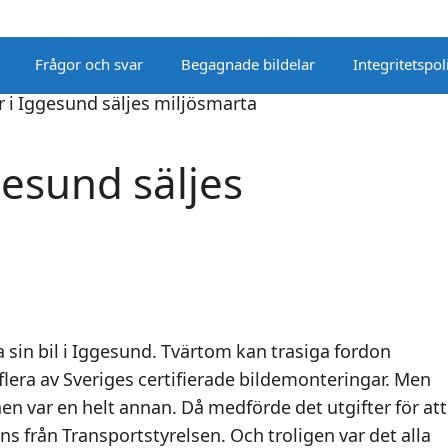
Frågor och svar
Begagnade bildelar
Integritetspol
gesund säljes
a sin bil i Iggesund. Tvärtom kan trasiga fordon
flera av Sveriges certifierade bildemonteringar. Men
onen var en helt annan. Då medförde det utgifter för att
s från Transportstyrelsen. Och troligen var det alla