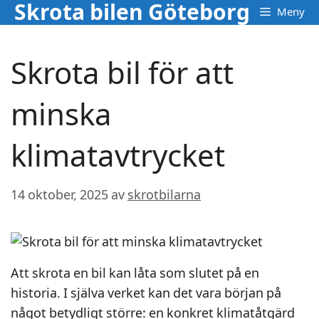
Skrota bilen Göteborg
Hoppa
Meny
till
innehåll
Skrota bil för att
minska
klimatavtrycket
14 oktober, 2025
av
skrotbilarna
Att skrota en bil kan låta som slutet på en
historia. I själva verket kan det vara början på
något betydligt större: en konkret klimatåtgärd