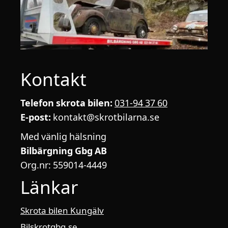
Kontakt
Telefon skrota bilen:
031-94 37 60
E-post:
kontakt@skrotbilarna.se
Med vänlig hälsning
Bilbärgning Gbg AB
Org.nr: 559014-4449
Länkar
Skrota bilen Kungälv
Bilskrotgbg.se