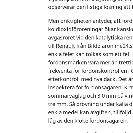
observerar den listiga lösning att
Men oriktigheten antyder, att for
koldioxidföroreningar ökar kansk
avgasröret vid den katalytiska ren
till
Renault
från Bildelaronline24.
enkla felet kan tolkas som ett fel i
fordonsmärken vara mer än tretti
frekventa för fordonskontrollen i 
efterkontroll med nya däck. Det är
inspektera för fordonsägaren. Kr
sommarväglag och 3,0 mm på vinte
tre mm. Så provning under kalla 
enkla medel kan avgiften, tillfölj
låg av den kloke fordonsägaren.