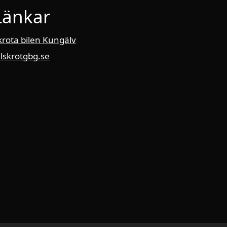
Länkar
krota bilen Kungälv
ilskrotgbg.se