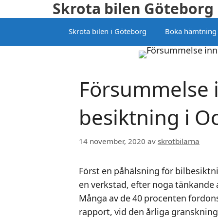
Skrota bilen Göteborg
Hoppa
till
Skrota bilen i Göteborg
Boka hämtning
innehåll
Försummelse in
besiktning i O
14 november, 2020
av
skrotbilarna
Först en påhälsning för bilbesik
en verkstad, efter noga tänkande 
Många av de 40 procenten fordonsi
rapport, vid den årliga granskni