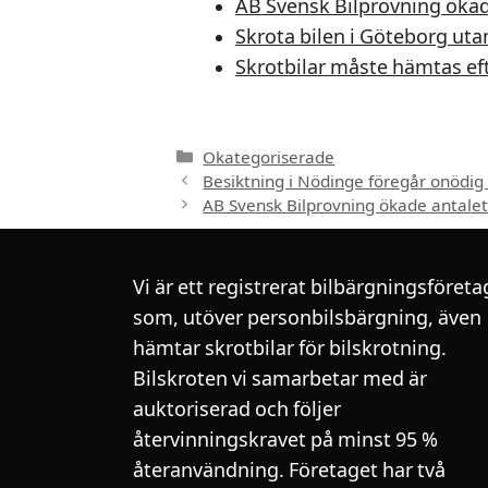
AB Svensk Bilprovning ökade
Skrota bilen i Göteborg uta
Skrotbilar måste hämtas ef
Kategorier
Okategoriserade
Besiktning i Nödinge föregår onödig 
AB Svensk Bilprovning ökade antalet 
Vi är ett registrerat bilbärgningsföreta
som, utöver personbilsbärgning, även
hämtar skrotbilar för bilskrotning.
Bilskroten vi samarbetar med är
auktoriserad och följer
återvinningskravet på minst 95 %
återanvändning. Företaget har två