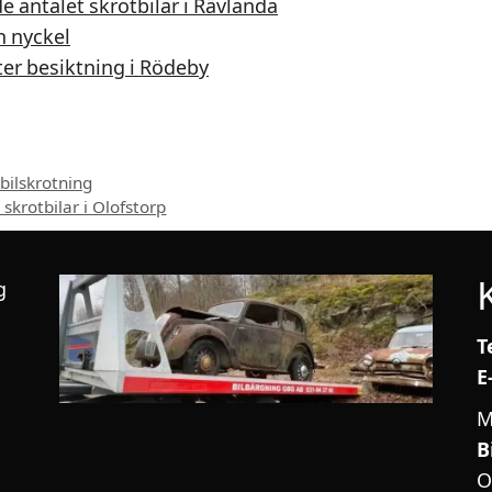
 antalet skrotbilar i Rävlanda
n nyckel
ter besiktning i Rödeby
bilskrotning
skrotbilar i Olofstorp
g
T
E
M
B
O