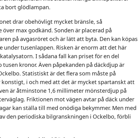
 ta bort glödlampan.
donet drar obehövligt mycket bränsle, så
e över max godkänd. Sonden är placerad på
aren på avgasröret och är lätt att byta. Den kan köpas
se under tusenlappen. Risken är enorm att det här
 katalysatorn. I sådana fall kan priset för en del
o tusen kronor. Även påpekanden på däckdjup är
Ockelbo. Statistiskt är det flera som måste på
 konstigt, i och med att det är mycket spartanskt att
aven är åtminstone 1,6 millimeter mönsterdjup på
rväglag. Friktionen mot vägen avtar på däck under
dagar kan ställa till med onödiga bekymmer. Men med
d av den periodiska bilgranskningen i Ockelbo, förbli