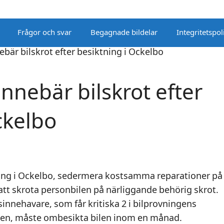
Frågor och svar
Begagnade bildelar
Integritetspol
nebär bilskrot efter
ckelbo
tning i Ockelbo, sedermera kostsamma reparationer på
att skrota personbilen på närliggande behörig skrot.
nnehavare, som får kritiska 2 i bilprovningens
ngen, måste ombesikta bilen inom en månad.