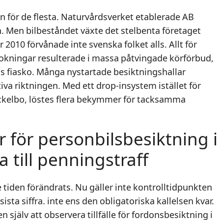
en för de flesta. Naturvårdsverket etablerade AB
n. Men bilbeståndet växte det stelbenta företaget
 2010 förvånade inte svenska folket alls. Allt för
bokningar resulterade i massa påtvingade körförbud,
 fiasko. Många nystartade besiktningshallar
va riktningen. Med ett drop-insystem istället för
ckelbo, löstes flera bekymmer för tacksamma
 för personbilsbesiktning i
a till penningstraff
 tiden förändrats. Nu gäller inte kontrolltidpunkten
sta siffra. inte ens den obligatoriska kallelsen kvar.
själv att observera tillfälle för fordonsbesiktning i