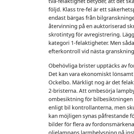
två-felaktighet betyder, att det s
följd. Klass tre-fel är ett säkerh
endast bärgas från bilgranskning
återvinning på en auktoriserad sk
skrotintyg för avregistrering. Läg
kategori 1-felaktigheter. Men såd
efterkontroll vid nästa granskning
Obehövliga brister upptäcks av f
Det kan vara ekonomiskt lönsamt a
Ockelbo. Märkligt nog är det fela
2-bristerna. Att ombesörja lampby
ombesiktning för bilbesiktningen
enligt bil kontrollanterna, men sk
kan möjligen synas påfrestande f
bilder för flera av fordonsmärkena 
oljelampans larmbelysning på ins