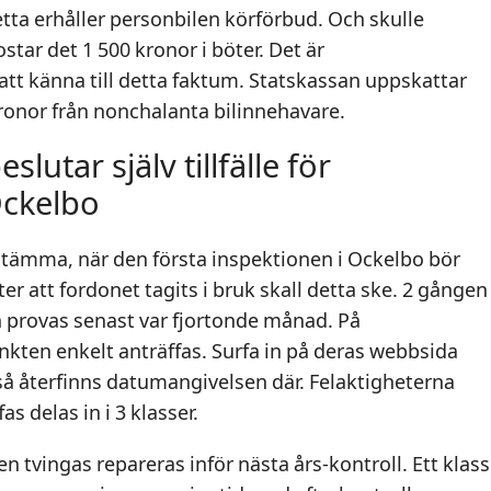
ta erhåller personbilen körförbud. Och skulle
star det 1 500 kronor i böter. Det är
att känna till detta faktum. Statskassan uppskattar
ronor från nonchalanta bilinnehavare.
utar själv tillfälle för
Ockelbo
ämma, när den första inspektionen i Ockelbo bör
er att fordonet tagits i bruk skall detta ske. 2 gången
en provas senast var fjortonde månad. På
nkten enkelt anträffas. Surfa in på deras webbsida
 så återfinns datumangivelsen där. Felaktigheterna
as delas in i 3 klasser.
 tvingas repareras inför nästa års-kontroll. Ett klass