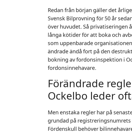
Redan från början gäller det årlig
Svensk Bilprovning för 50 år seda
över huvudet. Så privatiseringen år
långa kötider för att boka och av
som uppenbarade organisationens
ändrade ändå fort på den destrukti
bokning av fordonsinspektion i O
fordonsinnehavare.
Förändrade regler
Ockelbo leder oft
Men enstaka regler har på senaste
grundad på registreringsnumrets si
Fördenskull behöver bilinnehavaren 