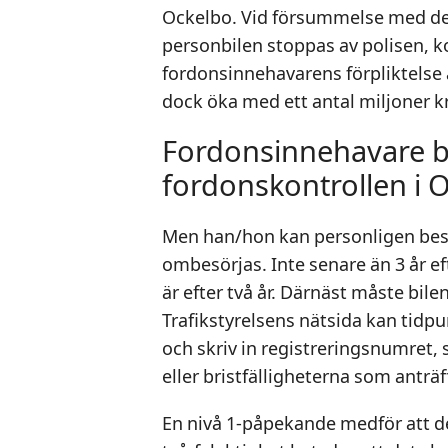
Ockelbo. Vid försummelse med det
personbilen stoppas av polisen, ko
fordonsinnehavarens förpliktelse 
dock öka med ett antal miljoner k
Fordonsinnehavare besl
fordonskontrollen i 
Men han/hon kan personligen best
ombesörjas. Inte senare än 3 år eft
är efter två år. Därnäst måste bil
Trafikstyrelsens nätsida kan tidpu
och skriv in registreringsnumret,
eller bristfälligheterna som anträff
En nivå 1-påpekande medför att den