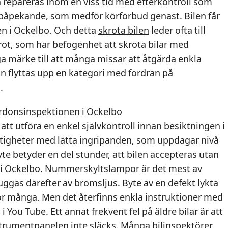
ka repareras inom en viss tid med efterkontroll som
etspåpekande, som medför körförbud genast. Bilen får
en i Ockelbo. Och detta
skrota bilen
leder ofta till
rot, som har befogenhet att skrota bilar med
ga märke till att många missar att åtgärda enkla
an flyttas upp en kategori med fordran på
.
ordonsinspektionen i Ockelbo
tt utföra en enkel självkontroll innan besiktningen i
ktigheter med lätta ingripanden, som uppdagar nivå
te betyder en del stunder, att bilen accepteras utan
 i Ockelbo. Nummerskyltslampor är det mest av
uggas därefter av bromsljus. Byte av en defekt lykta
ör många. Men det återfinns enkla instruktioner med
i You Tube. Ett annat frekvent fel på äldre bilar är att
trumentpanelen inte släcks. Många bilinspektörer