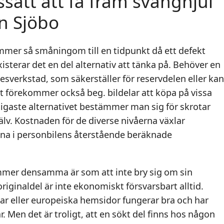
ssätt att få fram svänghjul
ån Sjöbo
mmer så småningom till en tidpunkt då ett defekt
isterar det en del alternativ att tänka på. Behöver en
kesverkstad, som säkerställer för reservdelen eller kan
 förekommer också beg. bildelar att köpa på vissa
illigaste alternativet bestämmer man sig för skrotar
lv. Kostnaden för de diverse nivåerna växlar
ttna i personbilens återstående beräknade
mmer densamma är som att inte bry sig om sin
riginaldel är inte ekonomiskt försvarsbart alltid.
lar eller europeiska hemsidor fungerar bra och har
lar. Men det är troligt, att en sökt del finns hos någon