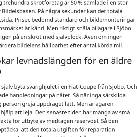
g trehundra skrotföretag är 50 % samlade i en stor
 Bildelsbasen. På några sekunder kan det totala
tsida. Priser, bedömd standard och bildemonteringar
märket är känd. Men riktigt snåla bilägare i Sjöbo
gen på en skrot med självplock. Även om ingen
rdera bildelens hållbarhet efter antal körda mil.
ökar levnadslängden för en äldre
o
tt själv byta svänghjulet i en Fiat-Coupe från Sjöbo. Och
lmade handledningar på nätet. Så när inga särskilda
ig person greja uppdraget lätt. Men är ägaren
 hjälp att leja. Den senaste tiden har många av små
fekta för utbyte av medtagen reservdel. Så den
äcka, att den totala utgiften för reparation