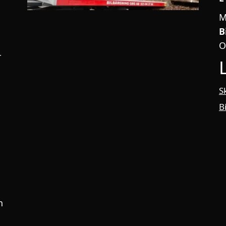
M
B
O
r
S
B
n