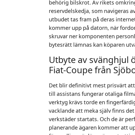
behörig bilskrot. Av rikets omkrin
reservdelskedja, som navigeras av
utbudet tas fram på deras interne
kommer upp på datorn, när fordons
skruvar ner komponenten personli
bytesrätt lämnas kan köparen utvä
Utbyte av svänghjul 
Fiat-Coupe från Sjöb
Det blir definitivt mest prisvärt a
till assistans fungerar otaliga fi
verktyg krävs torde en fingerfärd
vacklande att meka själv finns det
verkstäder startats. Och de är per
planerande ägaren kommer att uppt