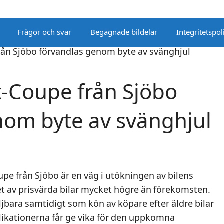
Frågor och svar
Begagnade bildelar
Integritetspol
t-Coupe från Sjöbo
nom byte av svänghjul
oupe från Sjöbo är en väg i utökningen av bilens
et av prisvärda bilar mycket högre än förekomsten.
jbara samtidigt som kön av köpare efter äldre bilar
plikationerna får ge vika för den uppkomna