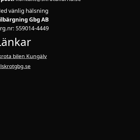
ed vänlig hälsning
ilbärgning Gbg AB
rg.nr: 559014-4449
Länkar
krota bilen Kungälv
ilskrotgbg.se