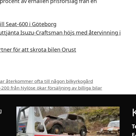
 procent av erhållen prisförslag från en
ill Seat-600 i Göteborg
r uttjänta Isuzu-Craftsman höjs med återvinning i
tner för att skrota bilen Orust
r återkommer ofta till någon bilkyrkogård
00 från Nylöse ökar försäljning av billiga bilar
g
T
E