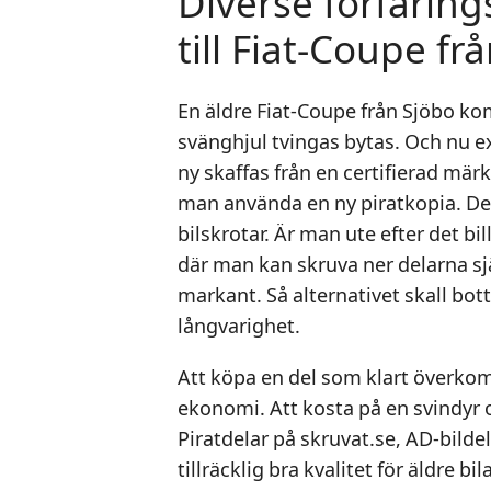
Diverse förfaring
till Fiat-Coupe fr
En äldre Fiat-Coupe från Sjöbo ko
svänghjul tvingas bytas. Och nu ex
ny skaffas från en certifierad mär
man använda en ny piratkopia. Det
bilskrotar. Är man ute efter det b
där man kan skruva ner delarna sjä
markant. Så alternativet skall bo
långvarighet.
Att köpa en del som klart överko
ekonomi. Att kosta på en svindyr o
Piratdelar på skruvat.se, AD-bilde
tillräcklig bra kvalitet för äldre bi