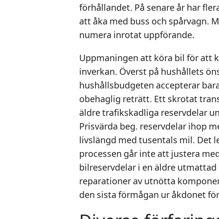
förhållandet. På senare år har fl
att åka med buss och spårvagn. M
numera inrotat uppförande.
Uppmaningen att köra bil för att 
inverkan. Överst på hushållets öns
hushållsbudgeten accepterar bara 
obehaglig reträtt. Ett skrotat t
äldre trafikskadliga reservdelar u
Prisvärda beg. reservdelar ihop m
livslängd med tusentals mil. Det l
processen går inte att justera me
bilreservdelar i en äldre utmatt
reparationer av utnötta komponente
den sista förmågan ur åkdonet fö