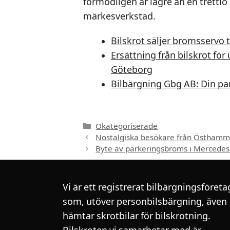
förmodligen är lägre än en trettio
märkesverkstad.
Bilskrot säljer bromsservo t
Ersättning från bilskrot fö
Göteborg
Bilbärgning Gbg AB: Din par
Kategorier
Okategoriserade
Nostalgiska besökare från Östhamma
Byte av parkeringsbroms i Mercedes-2
Vi är ett registrerat bilbärgningsföreta
som, utöver personbilsbärgning, även
hämtar skrotbilar för bilskrotning.