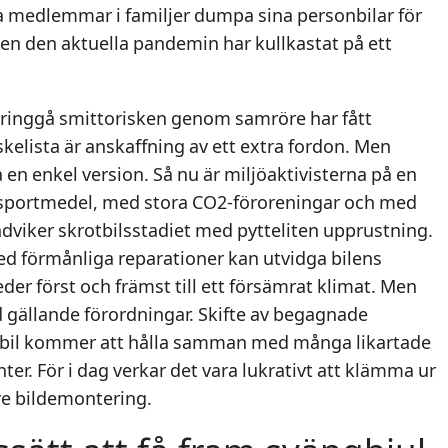
era medlemmar i familjer dumpa sina personbilar för
en den aktuella pandemin har kullkastat på ett
kringgå smittorisken genom samröre har fått
kelista är anskaffning av ett extra fordon. Men
en enkel version. Så nu är miljöaktivisterna på en
ransportmedel, med stora CO2-föroreningar och med
ndviker skrotbilsstadiet med pytteliten upprustning.
ed förmånliga reparationer kan utvidga bilens
eder först och främst till ett försämrat klimat. Men
d gällande förordningar. Skifte av begagnade
ad bil kommer att hålla samman med många likartade
r. För i dag verkar det vara lukrativt att klämma ur
re bildemontering.