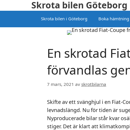
Skrota bilen Göteborg
Hoppa
till
Skrota bilen i Göteborg
Boka hämtning
innehåll
En skrotad Fia
förvandlas ge
7 mars, 2021
av
skrotbilarna
Skifte av ett svänghjul i en Fiat-C
levnadslängd. Nu för tiden är sug
Nyproducerade bilar står kvar osäl
stiger. Det är klart att klimatkom