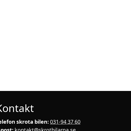
Kontakt
elefon skrota bilen:
031-94 37 60
-post:
kontakt@skrotbilarna.se