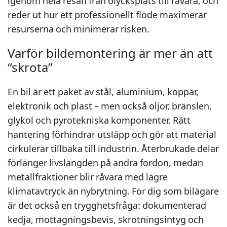
igenom hela resan från olycksplats till råvara, och
reder ut hur ett professionellt flöde maximerar
resurserna och minimerar risken.
Varför bildemontering är mer än att
“skrota”
En bil är ett paket av stål, aluminium, koppar,
elektronik och plast – men också oljor, bränslen,
glykol och pyrotekniska komponenter. Rätt
hantering förhindrar utsläpp och gör att material
cirkulerar tillbaka till industrin. Återbrukade delar
förlänger livslängden på andra fordon, medan
metallfraktioner blir råvara med lägre
klimatavtryck än nybrytning. För dig som bilägare
är det också en trygghetsfråga: dokumenterad
kedja, mottagningsbevis, skrotningsintyg och