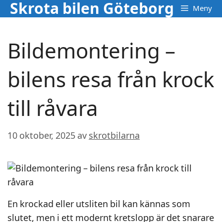
Skrota bilen Göteborg
Hoppa
Meny
till
innehåll
Bildemontering –
bilens resa från krock
till råvara
10 oktober, 2025
av
skrotbilarna
En krockad eller utsliten bil kan kännas som
slutet, men i ett modernt kretslopp är det snarare