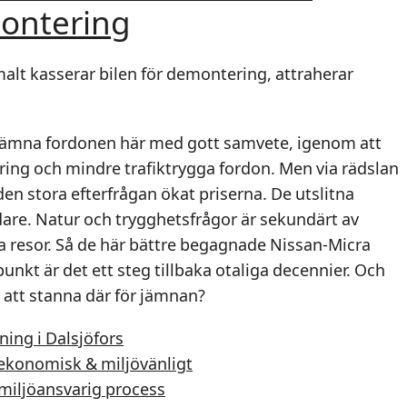
montering
lt kasserar bilen för demontering, attraherar
 lämna fordonen här med gott samvete, igenom att
ing och mindre trafiktrygga fordon. Men via rädslan
en stora efterfrågan ökat priserna. De utslitna
are. Natur och trygghetsfrågor är sekundärt av
a resor. Så de här bättre begagnade Nissan-Micra
punkt är det ett steg tillbaka otaliga decennier. Och
att stanna där för jämnan?
ning i Dalsjöfors
e ekonomisk & miljövänligt
 miljöansvarig process