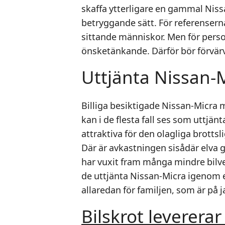
skaffa ytterligare en gammal Nissan
betryggande sätt. För referensern
sittande människor. Men för perso
önsketänkande. Därför bör förvärv
Uttjänta Nissan-M
Billiga besiktigade Nissan-Micra
kan i de flesta fall ses som uttjän
attraktiva för den olagliga brottsli
Där är avkastningen sisådär elva 
har vuxit fram många mindre bilv
de uttjänta Nissan-Micra igenom
allaredan för familjen, som är på 
Bilskrot levererar