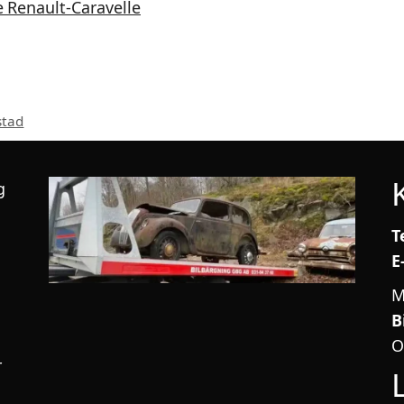
e Renault-Caravelle
stad
g
T
E
M
B
O
r