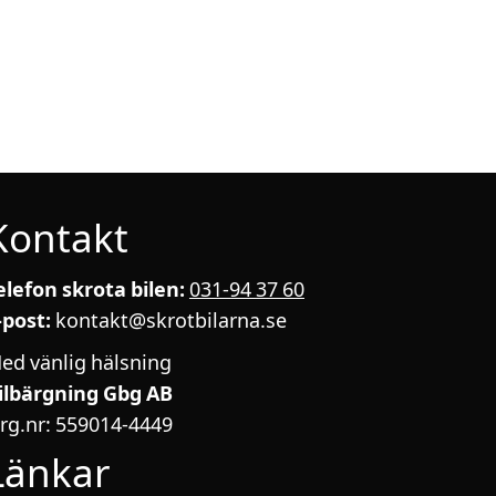
Kontakt
elefon skrota bilen:
031-94 37 60
-post:
kontakt@skrotbilarna.se
ed vänlig hälsning
ilbärgning Gbg AB
rg.nr: 559014-4449
Länkar