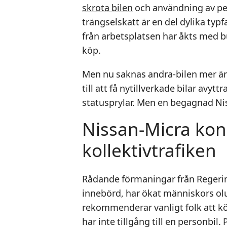
skrota bilen
och användning av per
trängselskatt är en del dylika typfa
från arbetsplatsen har åkts med bu
köp.
Men nu saknas andra-bilen mer än
till att få nytillverkade bilar avyt
statusprylar. Men en begagnad Nis
Nissan-Micra ko
kollektivtrafiken
Rådande förmaningar från Reger
innebörd, har ökat människors olu
rekommenderar vanligt folk att kör
har inte tillgång till en personbil.