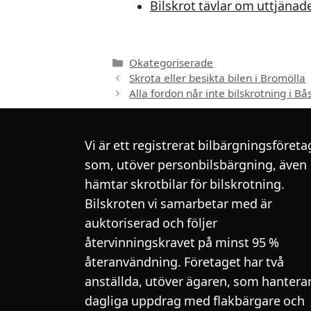
Bilskrot tävlar om uttjänad
Kategorier
Okategoriserade
Skrota eller besikta bilen i Bromölla
Alla fordon når inte bilskrotning i Bå
Vi är ett registrerat bilbärgningsföreta
som, utöver personbilsbärgning, även
hämtar skrotbilar för bilskrotning.
Bilskroten vi samarbetar med är
auktoriserad och följer
återvinningskravet på minst 95 %
återanvändning. Företaget har två
anställda, utöver ägaren, som hantera
dagliga uppdrag med flakbärgare och