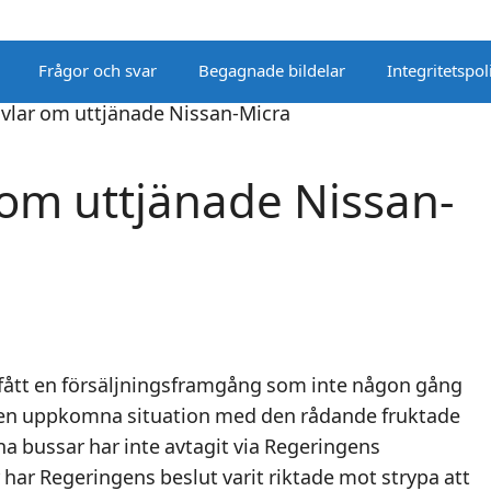
Frågor och svar
Begagnade bildelar
Integritetspol
r om uttjänade Nissan-
 fått en försäljningsframgång som inte någon gång
å den uppkomna situation med den rådande fruktade
na bussar har inte avtagit via Regeringens
har Regeringens beslut varit riktade mot strypa att