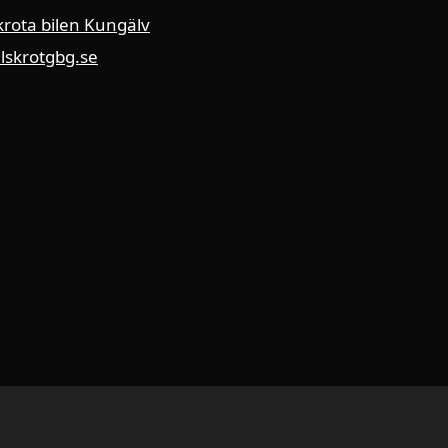
krota bilen Kungälv
ilskrotgbg.se