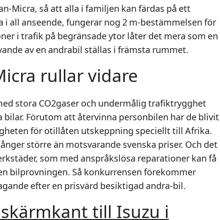
-Micra, så att alla i familjen kan färdas på ett
a i all anseende, fungerar nog 2 m-bestämmelsen för
ner i trafik på begränsade ytor låter det mera som en
ande av en andrabil ställas i främsta rummet.
icra rullar vidare
 med stora CO2gaser och undermålig trafiktrygghet
ta bilar. Förutom att återvinna personbilen har de blivit
gheten för otillåten utskeppning speciellt till Afrika.
gånger större än motsvarande svenska priser. Och det
erkstäder, som med anspråkslösa reparationer kan få
 en bilprovningen. Så konkurrensen förekommer
jagande efter en prisvärd besiktigad andra-bil.
 skärmkant till Isuzu i