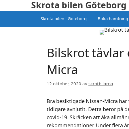
Skrota bilen Göteborg
Hoppa
till
Skrota bilen i Göteborg
Boka hämtning
innehåll
Bilskrot tävla
Micra
12 oktober, 2020
av
skrotbilarna
Bra besiktigade Nissan-Micra har
tidigare avnjutit. Detta beror p
covid-19. Skräcken att åka allmän
rekommendationer. Under flera år 