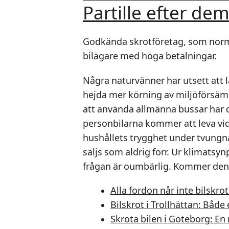
Partille efter de
Godkända skrotföretag, som norma
bilägare med höga betalningar.
Några naturvänner har utsett att
hejda mer körning av miljöförsämr
att använda allmänna bussar har d
personbilarna kommer att leva vid
hushållets trygghet under tvungn
säljs som aldrig förr. Ur klimatsyn
frågan är oumbärlig. Kommer den 
Alla fordon når inte bilskrot
Bilskrot i Trollhättan: Båd
Skrota bilen i Göteborg: En