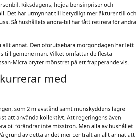
sonbil. Riksdagens, höjda bensinpriser och
ll. Det har utmynnat till betydligt mer åkturer till och
ss. Så hushållets andra-bil har fått retirera för andra
 allt annat. Den oförutsebara morgondagen har lett
tras till gemene man. Vilket omfattar de flesta
san-Micra bryter mönstret på ett frapperande vis.
nkurrerar med
ingen, som 2 m avstånd samt munskyddens lägre
st att använda kollektivt. Att regeringens även
a bil förändrar inte misstron. Men alla av hushållet
 På grund av detta är det mer centralt än allt annat att