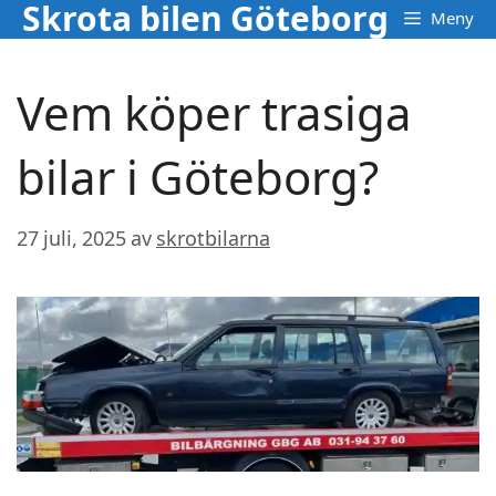
Skrota bilen Göteborg
Hoppa
Meny
till
innehåll
Vem köper trasiga
bilar i Göteborg?
27 juli, 2025
av
skrotbilarna