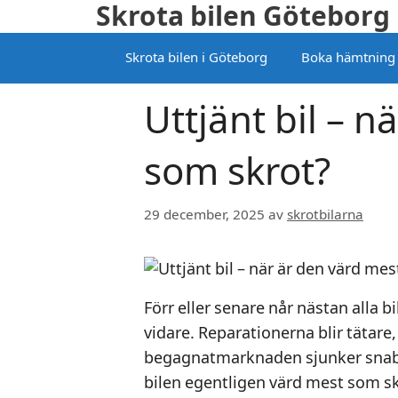
Skrota bilen Göteborg
Hoppa
till
Skrota bilen i Göteborg
Boka hämtning
innehåll
Uttjänt bil – n
som skrot?
29 december, 2025
av
skrotbilarna
Förr eller senare når nästan alla b
vidare. Reparationerna blir tätare
begagnatmarknaden sjunker snabbt
bilen egentligen värd mest som sk