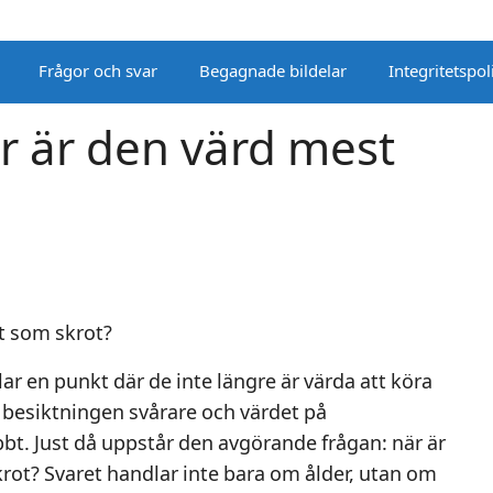
Frågor och svar
Begagnade bildelar
Integritetspol
är är den värd mest
ilar en punkt där de inte längre är värda att köra
, besiktningen svårare och värdet på
. Just då uppstår den avgörande frågan: när är
rot? Svaret handlar inte bara om ålder, utan om