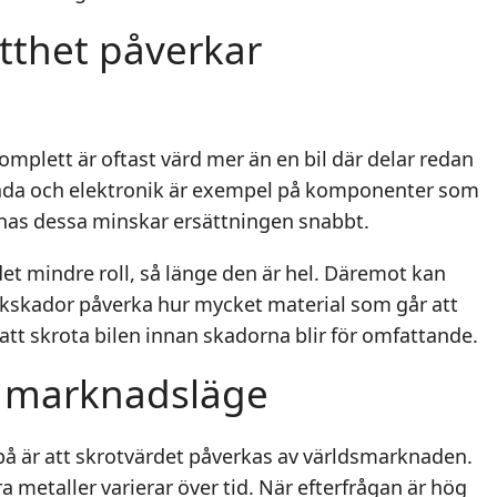
tthet påverkar
komplett är oftast värd mer än en bil där delar redan
llåda och elektronik är exempel på komponenter som
knas dessa minskar ersättningen snabbt.
det mindre roll, så länge den är hel. Däremot kan
ckskador påverka hur mycket material som går att
 att skrota bilen innan skadorna blir för omfattande.
h marknadsläge
på är att skrotvärdet påverkas av världsmarknaden.
a metaller varierar över tid. När efterfrågan är hög