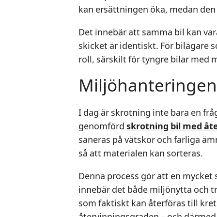
kan ersättningen öka, medan den
Det innebär att samma bil kan var
skicket är identiskt. För bilägare 
roll, särskilt för tyngre bilar med
Miljöhanteringens
I dag är skrotning inte bara en f
genomförd
skrotning bil med åt
saneras på vätskor och farliga ä
så att materialen kan sorteras.
Denna process gör att en mycket st
innebär det både miljönytta och t
som faktiskt kan återföras till kre
återvinningsgraden – och därmed 