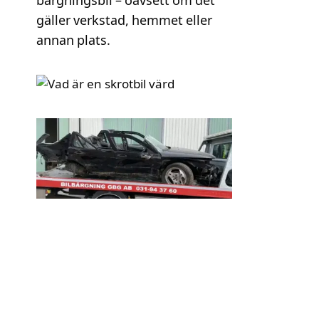
bärgningsbil – oavsett om det
gäller verkstad, hemmet eller
annan plats.