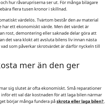
r och hur råvarupriserna ser ut. För många bilägare
nebära flera tusen kronor i skillnad.
tomatiskt värdelös. Tvärtom består den av material
har ett ekonomiskt värde. Men det värdet är
kan rost, demontering eller saknade delar göra att
n det vara klokt att avsluta bilens liv innan nästa
å vad som påverkar skrotvärdet är därför nyckeln till
 kosta mer än den ger
rmar sig slutet är ofta ekonomiskt. Små reparationer
 du inför ett val där kostnaden för att laga bilen närmar
äget börjar många fundera på
skrota eller laga bilen?
,