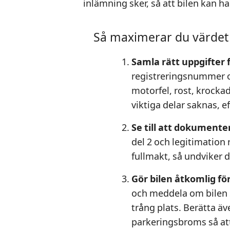
inlämning sker, så att bilen kan ha
Så maximerar du värdet n
Samla rätt uppgifter 
registreringsnummer och
motorfel, rost, krocka
viktiga delar saknas, 
Se till att dokumente
del 2 och legitimatio
fullmakt, så undviker
Gör bilen åtkomlig f
och meddela om bilen 
trång plats. Berätta äv
parkeringsbroms så att