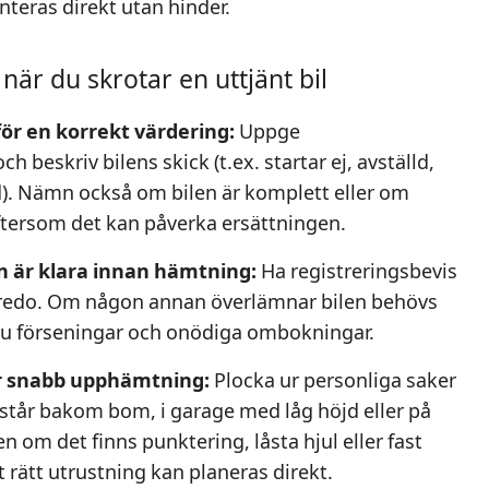
nteras direkt utan hinder.
är du skrotar en uttjänt bil
för en korrekt värdering:
Uppge
 beskriv bilens skick (t.ex. startar ej, avställd,
d). Nämn också om bilen är komplett eller om
eftersom det kan påverka ersättningen.
n är klara innan hämtning:
Ha registreringsbevis
n redo. Om någon annan överlämnar bilen behövs
 du förseningar och onödiga ombokningar.
ör snabb upphämtning:
Plocka ur personliga saker
står bakom bom, i garage med låg höjd eller på
en om det finns punktering, låsta hjul eller fast
 rätt utrustning kan planeras direkt.