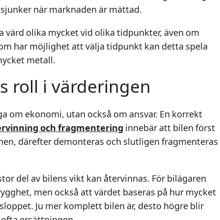
 sjunker när marknaden är mättad.
a värd olika mycket vid olika tidpunkter, även om
som har möjlighet att välja tidpunkt kan detta spela
 mycket metall.
 roll i värderingen
råga om ekonomi, utan också om ansvar. En korrekt
ervinning och fragmentering
innebär att bilen först
mnen, därefter demonteras och slutligen fragmenteras
or del av bilens vikt kan återvinnas. För bilägaren
rygghet, men också att värdet baseras på hur mycket
tsloppet. Ju mer komplett bilen är, desto högre blir
ofta ersättningen.