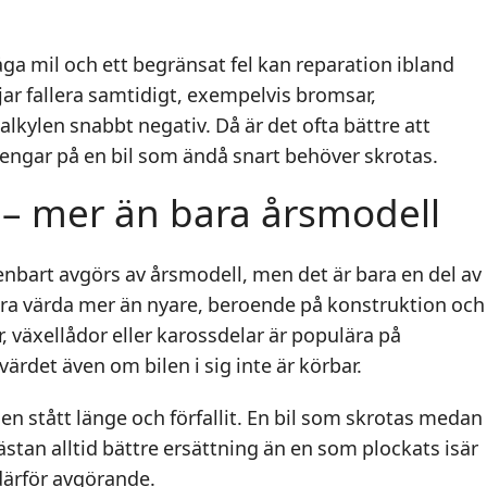
åga mil och ett begränsat fel kan reparation ibland
jar fallera samtidigt, exempelvis bromsar,
alkylen snabbt negativ. Då är det ofta bättre att
ga pengar på en bil som ändå snart behöver skrotas.
 – mer än bara årsmodell
enbart avgörs av årsmodell, men det är bara en del av
vara värda mer än nyare, beroende på konstruktion och
r, växellådor eller karossdelar är populära på
rdet även om bilen i sig inte är körbar.
n stått länge och förfallit. En bil som skrotas medan
stan alltid bättre ersättning än en som plockats isär
r därför avgörande.