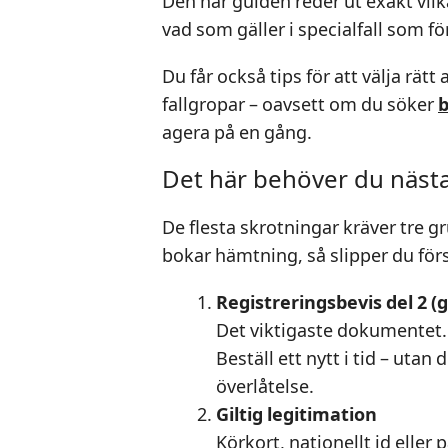
Den här guiden reder ut exakt vi
vad som gäller i specialfall som 
Du får också tips för att välja rät
fallgropar – oavsett om du söker
b
agera på en gång.
Det här behöver du nästan
De flesta skrotningar kräver tre
bokar hämtning, så slipper du för
Registreringsbevis del 2 (
Det viktigaste dokumentet. D
Beställ ett nytt i tid – uta
överlåtelse.
Giltig legitimation
Körkort, nationellt id eller