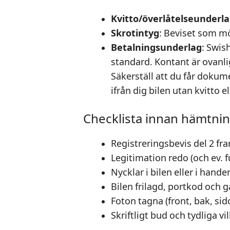
Kvitto/överlåtelseunderl
Skrotintyg
: Beviset som mö
Betalningsunderlag
: Swis
standard. Kontant är ovanl
Säkerställ att du får dokum
ifrån dig bilen utan kvitto e
Checklista innan hämtni
Registreringsbevis del 2 fr
Legitimation redo (och ev. f
Nycklar i bilen eller i hand
Bilen frilagd, portkod och
Foton tagna (front, bak, sid
Skriftligt bud och tydliga v