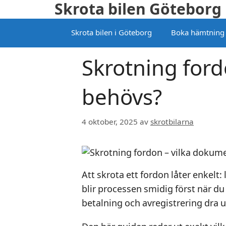
Skrota bilen Göteborg
Hoppa
till
Skrota bilen i Göteborg
Boka hämtning
innehåll
Skrotning for
behövs?
4 oktober, 2025
av
skrotbilarna
Att skrota ett fordon låter enkelt: 
blir processen smidig först när d
betalning och avregistrering dra u