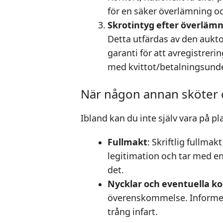
för en säker överlämning oc
Skrotintyg efter överläm
Detta utfärdas av den aukto
garanti för att avregistrer
med kvittot/betalningsunde
När någon annan sköter
Ibland kan du inte själv vara på pla
Fullmakt
: Skriftlig fullm
legitimation och tar med e
det.
Nycklar och eventuella k
överenskommelse. Informera
trång infart.