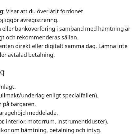
ag
: Visar att du överlåtit fordonet.
jliggör avregistrering.
h eller banköverföring i samband med hämtning är
igt och rekommenderas sällan.
enten direkt eller digitalt samma dag. Lämna inte
ller avtalad betalning.
ng
amlagt.
ullmakt/underlag enligt specialfallen).
en på bärgaren.
 garagehöjd meddelade.
or, interiör, motorrum, instrumentkluster).
illkor om hämtning, betalning och intyg.