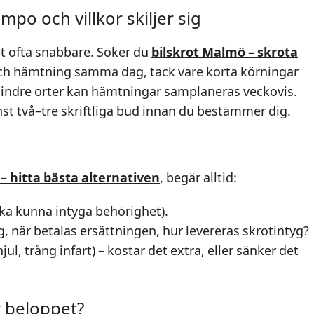
empo och villkor skiljer sig
et ofta snabbare. Söker du
bilskrot Malmö – skrota
och hämtning samma dag, tack vare korta körningar
mindre orter kan hämtningar samplaneras veckovis.
nst två–tre skriftliga bud innan du bestämmer dig.
 – hitta bästa alternativen
, begär alltid:
ka kunna intyga behörighet).
g, när betalas ersättningen, hur levereras skrotintyg?
hjul, trång infart) – kostar det extra, eller sänker det
r beloppet?