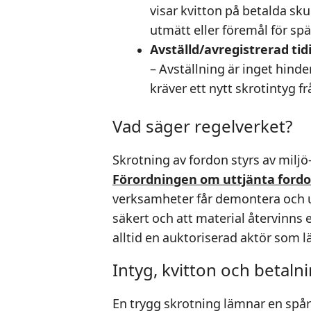
visar kvitton på betalda sku
utmätt eller föremål för spär
Avställd/avregistrerad tid
– Avställning är inget hinde
kräver ett nytt skrotintyg f
Vad säger regelverket?
Skrotning av fordon styrs av milj
Förordningen om uttjänta ford
verksamheter får demontera och ut
säkert och att material återvinns e
alltid en auktoriserad aktör som l
Intyg, kvitton och betaln
En trygg skrotning lämnar en spår