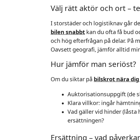
Välj rätt aktör och ort – t
I storstäder och logistiknav går d
bilen snabbt
kan du ofta få bud 
och hög efterfrågan på delar. På 
Oavsett geografi, jämför alltid mi
Hur jämför man seriöst?
Om du siktar på
bilskrot nära dig
Auktorisationsuppgift (de s
Klara villkor: ingår hämtnin
Vad gäller vid hinder (låsta 
ersättningen?
Ersättning – vad påverka