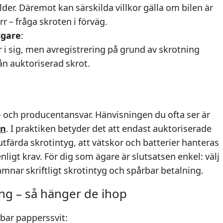
lder. Däremot kan särskilda villkor gälla om bilen är
r – fråga skroten i förväg.
igare
:
r i sig, men avregistrering på grund av skrotning
rån auktoriserad skrot.
ö- och producentansvar. Hänvisningen du ofta ser är
on
. I praktiken betyder det att endast auktoriserade
färda skrotintyg, att vätskor och batterier hanteras
nligt krav. För dig som ägare är slutsatsen enkel: välj
ämnar skriftligt skrotintyg och spårbar betalning.
ing – så hänger de ihop
bar papperssvit: