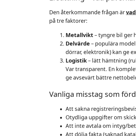
Den återkommande frågan är
vad
på tre faktorer:
Metallvikt
– tyngre bil ger
Delvärde
– populära modelle
dörrar, elektronik) kan ge ex
Logistik
– lätt hämtning (rul
Var transparent. En komplet
ge avsevärt bättre nettobelo
Vanliga misstag som förd
Att sakna registreringsbevi
Otydliga uppgifter om skicket
Att inte avtala om intyg/be
Att dölja fakta (saknad kat