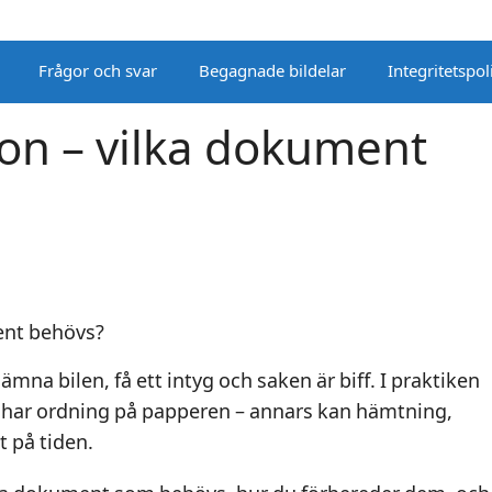
Frågor och svar
Begagnade bildelar
Integritetspol
don – vilka dokument
lämna bilen, få ett intyg och saken är biff. I praktiken
u har ordning på papperen – annars kan hämtning,
t på tiden.