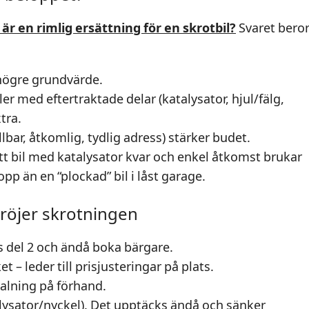
 är en rimlig ersättning för en skrotbil?
Svaret bero
 högre grundvärde.
r med eftertraktade delar (katalysator, hjul/fälg,
tra.
lbar, åtkomlig, tydlig adress) stärker budet.
t bil med katalysator kvar och enkel åtkomst brukar
pp än en “plockad” bil i låst garage.
röjer skrotningen
s del 2 och ändå boka bärgare.
 – leder till prisjusteringar på plats.
talning på förhand.
alysator/nyckel). Det upptäcks ändå och sänker