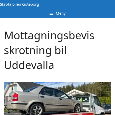
Hoppa
Skrota bilen Göteborg
till
Meny
innehåll
Mottagningsbevis
skrotning bil
Uddevalla