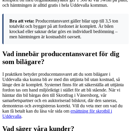
och hämtningen är alltid gratis i hela Uddevalla kommun.
Bra att veta:
Producentansvaret gäller bilar upp till 3,5 ton
totalvikt och bygger på att fordonet är komplett. Är bilen
krockad eller saknar delar görs en individuell bedömning –
men hämtningen är kostnadsfri oavsett.
Vad innebär producentansvaret för dig
som bilägare?
I praktiken betyder producentansvaret att du som bilägare i
Uddevalla ska kunna bli av med din uttjänta bil utan kostnad, så
länge den är komplett. Systemet finns för att säkerställa att uttjänta
fordon tas om hand miljöriktigt i stället för att bli stående. När vi
hämtar din bil bärgas den till Skrotfrag i Vänersborg, vår
samarbetspartner och en auktoriserad bilskrot, där den saneras,
demonteras och avregistreras korrekt. Vill du veta mer om vad du
kan få betalt kan du läsa vår sida om
ersättning för skrotbil i
Uddevalla
.
Vad säger våra kunder?