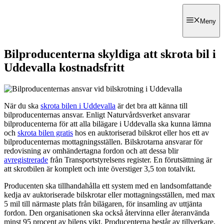
Hoppa
till
Skrota bilen Göteborg
Meny
innehåll
Bilproducenterna skyldiga att skrota bil i
Uddevalla kostnadsfritt
När du ska
skrota bilen i Uddevalla
är det bra att känna till
bilproducenternas ansvar. Enligt Naturvårdsverket ansvarar
bilproducenterna för att alla bilägare i Uddevalla ska kunna lämna
och
skrota bilen gratis
hos en auktoriserad bilskrot eller hos ett av
bilproducenternas mottagningsställen. Bilskrotarna ansvarar för
redovisning av omhändertagna fordon och att dessa blir
avregistrerade
från Transportstyrelsens register. En förutsättning är
att skrotbilen är komplett och inte överstiger 3,5 ton totalvikt.
Producenten ska tillhandahålla ett system med en landsomfattande
kedja av auktoriserade bilskrotar eller mottagningsställen, med max
5 mil till närmaste plats från bilägaren, för insamling av uttjänta
fordon. Den organisationen ska också återvinna eller återanvända
minst 95 procent av bilens vikt. Producenterna består av tillverkare,