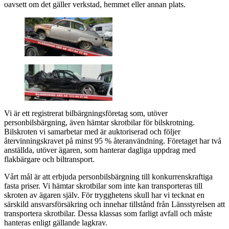
oavsett om det gäller verkstad, hemmet eller annan plats.
Vi är ett registrerat bilbärgningsföretag som, utöver
personbilsbärgning, även hämtar skrotbilar för bilskrotning.
Bilskroten vi samarbetar med är auktoriserad och följer
återvinningskravet på minst 95 % återanvändning. Företaget har två
anställda, utöver ägaren, som hanterar dagliga uppdrag med
flakbärgare och biltransport.
Vårt mål är att erbjuda personbilsbärgning till konkurrenskraftiga
fasta priser. Vi hämtar skrotbilar som inte kan transporteras till
skroten av ägaren själv. För trygghetens skull har vi tecknat en
särskild ansvarsförsäkring och innehar tillstånd från Länsstyrelsen att
transportera skrotbilar. Dessa klassas som farligt avfall och måste
hanteras enligt gällande lagkrav.