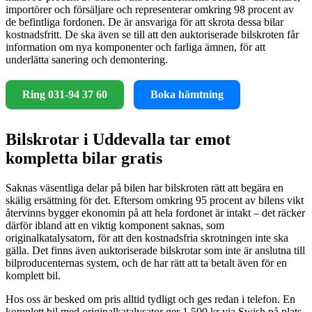
importörer och försäljare och representerar omkring 98 procent av
de befintliga fordonen. De är ansvariga för att skrota dessa bilar
kostnadsfritt. De ska även se till att den auktoriserade bilskroten får
information om nya komponenter och farliga ämnen, för att
underlätta sanering och demontering.
Ring 031-94 37 60
Boka hämtning
Bilskrotar i Uddevalla tar emot
kompletta bilar gratis
Saknas väsentliga delar på bilen har bilskroten rätt att begära en
skälig ersättning för det. Eftersom omkring 95 procent av bilens vikt
återvinns bygger ekonomin på att hela fordonet är intakt – det räcker
därför ibland att en viktig komponent saknas, som
originalkatalysatorn, för att den kostnadsfria skrotningen inte ska
gälla. Det finns även auktoriserade bilskrotar som inte är anslutna till
bilproducenternas system, och de har rätt att ta betalt även för en
komplett bil.
Hos oss är besked om pris alltid tydligt och ges redan i telefon. En
komplett bil med originalkatalysator ger 1 500 kr via Swish på plats,