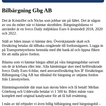
Bilbärgning Gbg AB
Det är Kristoffer och Niclas som jobbar ute på fältet. Det är någon
av oss du möter när vi hämtar skrotbilen. Bärgningsbilarna vi
använder är en Iveco Daily miljöklass Euro 6 årsmodell 2018, 2020
och 2022.
Ställ av bilen innan vi hämtar den. Överskjutande skatt och
försäkring betalas då tillbaka omgående till fordonsägaren. Logga in
på Transportstyrelsens hemsida med ditt bank-id och öppna fliken
för att ställa på/av fordon.
Bilarna som vi hämtar bärgas alltid på våra bärgningsbilar oavsett
om de är körbara eller inte. Alla hämtningar sker med helförsäkrade
Iveco Daily Euro 6-bilar, med ansvarsförsäkring hos IF försäkringar.
Bilbärgning Gbg AB har tillstånd för bärgning av uttjänta fordon
från Länsstyrelsen.
Hämtningsområde där man kan skrota bilen och få betalt! Mellan
Göteborg och Uddevalla betalar vi 1 500 kr. Bilen måste vara
komplett med original katalysator för att få full ersättning.
I mån av tid erbjuder vi även billig bilbärgning med bärgningsbil –