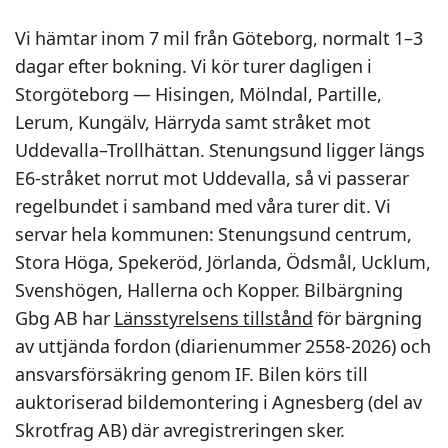
Vi hämtar inom 7 mil från Göteborg, normalt 1–3
dagar efter bokning. Vi kör turer dagligen i
Storgöteborg — Hisingen, Mölndal, Partille,
Lerum, Kungälv, Härryda samt stråket mot
Uddevalla–Trollhättan. Stenungsund ligger längs
E6-stråket norrut mot Uddevalla, så vi passerar
regelbundet i samband med våra turer dit. Vi
servar hela kommunen: Stenungsund centrum,
Stora Höga, Spekeröd, Jörlanda, Ödsmål, Ucklum,
Svenshögen, Hallerna och Kopper. Bilbärgning
Gbg AB har
Länsstyrelsens tillstånd
för bärgning
av uttjända fordon (diarienummer 2558-2026) och
ansvarsförsäkring genom IF. Bilen körs till
auktoriserad bildemontering i Agnesberg (del av
Skrotfrag AB) där avregistreringen sker.