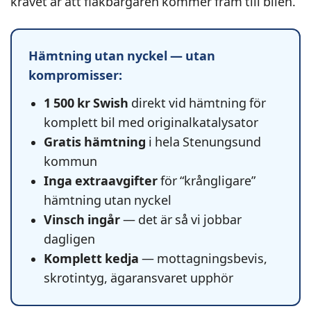
kravet är att flakbärgaren kommer fram till bilen.
Hämtning utan nyckel — utan
kompromisser:
1 500 kr Swish
direkt vid hämtning för
komplett bil med originalkatalysator
Gratis hämtning
i hela Stenungsund
kommun
Inga extraavgifter
för “krångligare”
hämtning utan nyckel
Vinsch ingår
— det är så vi jobbar
dagligen
Komplett kedja
— mottagningsbevis,
skrotintyg, ägaransvaret upphör