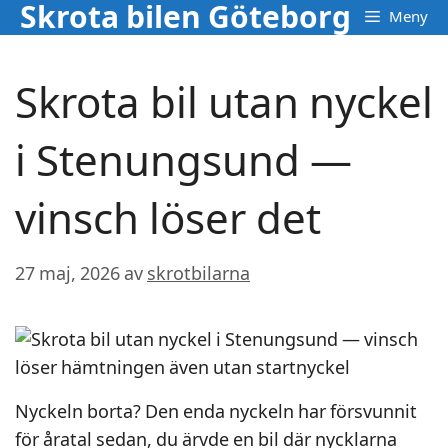
Skrota bilen Göteborg
Hoppa
Meny
till
innehåll
Skrota bil utan nyckel
i Stenungsund —
vinsch löser det
27 maj, 2026
av
skrotbilarna
Nyckeln borta? Den enda nyckeln har försvunnit
för åratal sedan, du ärvde en bil där nycklarna