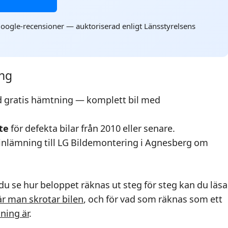
oogle-recensioner — auktoriserad enligt Länsstyrelsens
ing
d gratis hämtning — komplett bil med
yte
för defekta bilar från 2010 eller senare.
inlämning till LG Bildemontering i Agnesberg om
ll du se hur beloppet räknas ut steg för steg kan du läsa
r man skrotar bilen
, och för vad som räknas som ett
tning är
.