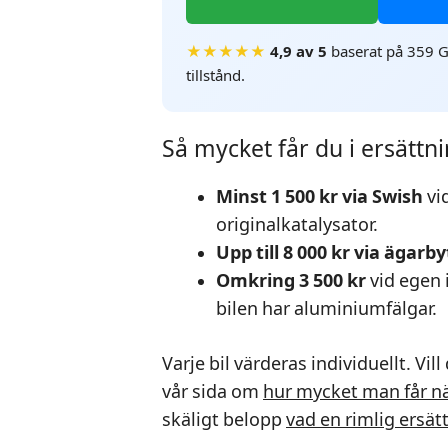
★★★★★
4,9 av 5
baserat på 359 G
tillstånd.
Så mycket får du i ersättn
Minst 1 500 kr via Swish
vi
originalkatalysator.
Upp till 8 000 kr via ägarb
Omkring 3 500 kr
vid egen 
bilen har aluminiumfälgar.
Varje bil värderas individuellt. Vi
vår sida om
hur mycket man får nä
skäligt belopp
vad en rimlig ersät