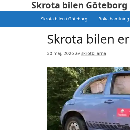
Skrota bilen Göteborg
Hoppa
till
Skrota bilen i Göteborg
Boka hämtning
innehåll
Skrota bilen e
30 maj, 2026
av
skrotbilarna