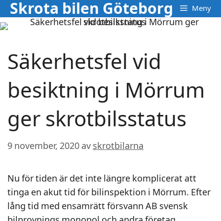
Skrota bilen Göteborg
Hoppa
Meny
till
innehåll
Säkerhetsfel vid
besiktning i Mörrum
ger skrotbilsstatus
9 november, 2020
av
skrotbilarna
Nu för tiden är det inte längre komplicerat att
tinga en akut tid för bilinspektion i Mörrum. Efter
lång tid med ensamrätt försvann AB svensk
bilprovnings monopol och andra företag