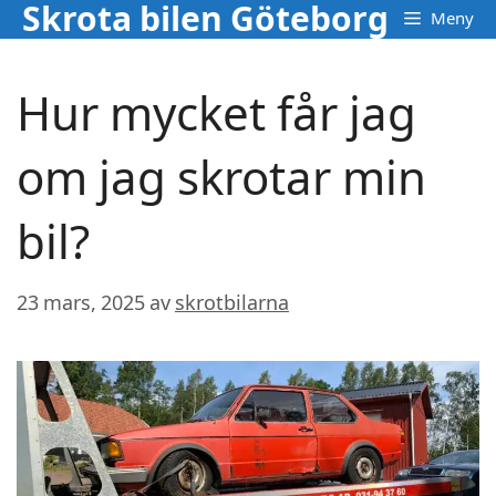
Skrota bilen Göteborg
Hoppa
Meny
till
innehåll
Hur mycket får jag
om jag skrotar min
bil?
23 mars, 2025
av
skrotbilarna