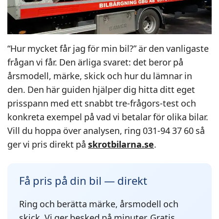
“Hur mycket får jag för min bil?” är den vanligaste
frågan vi får. Den ärliga svaret: det beror på
årsmodell, märke, skick och hur du lämnar in
den. Den här guiden hjälper dig hitta ditt eget
prisspann med ett snabbt tre-frågors-test och
konkreta exempel på vad vi betalar för olika bilar.
Vill du hoppa över analysen, ring 031-94 37 60 så
ger vi pris direkt på
skrotbilarna.se
.
Få pris på din bil — direkt
Ring och berätta märke, årsmodell och
skick. Vi ger besked på minuter. Gratis