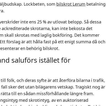
säljbudskap. Lockbeten, som
bilskrot Lerum
betalning
ra.
överskrider inte ens 25 % av utlovat belopp. Så dessa
 ackrediterade skrotarna, kan inte bekosta det
som skall skrotas med laglig bokföring. Det kommer
 förslag är att hålla fast på ett enigt summa då och
esenterar en behörig bilskrot.
nd saluförs istället för
ill folk, och deras syfte är att återföra bilarna i trafik,
fall sker det utan bilägarens vetskap. Tragiskt nog är
 rätta till en sådan missförhållande längre fram.
ngsintyg med skrotintyg, av en auktoriserad