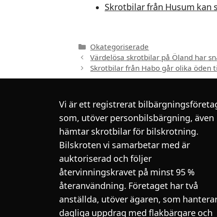
Skrotbilar från Husum kan 
Kategorier
Okategoriserade
Värdelösa skrotbilar på Öland har s
Skrotbilar från Habo går olika öden t
Vi är ett registrerat bilbärgningsföreta
som, utöver personbilsbärgning, även
hämtar skrotbilar för bilskrotning.
Bilskroten vi samarbetar med är
auktoriserad och följer
återvinningskravet på minst 95 %
återanvändning. Företaget har två
anställda, utöver ägaren, som hantera
dagliga uppdrag med flakbärgare och