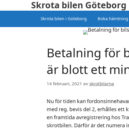
Skrota bilen Göteborg
Hoppa
till
Skrota bilen i Göteborg
Boka hämtning
innehåll
Betalning för 
är blott ett mi
14 februari, 2021
av
skrotbilarna
Nu för tiden kan fordonsinnehavar
med reg. bevis del 2, erhålles ett 
en framtida avregistrering hos Tra
skrotbilen. Därför är det numera 