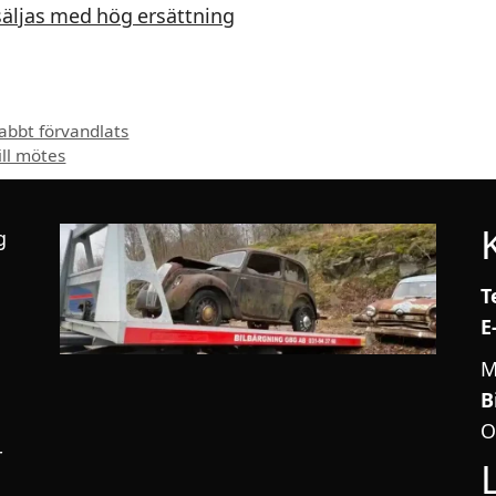
säljas med hög ersättning
nabbt förvandlats
ill mötes
g
T
E
M
B
O
r