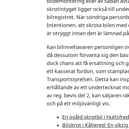
bildemontering eller av sådan avta
skrotintyget ligger också till und
bilregistret. När söndriga personbi
Intentionen, att skrota bilen med
är otryggt innan den är lämnad på
Kan bilinnehavaren personligen öv
då dessutom förvänta sig den bäst
dock chans att få ersättning och 
ett kasserat fordon, som stämplas
Transportstyrelsen. Detta kan insp
erhållande av ett undertecknat mo
av reg. bevis del 2, kan säljaren r
och på ett miljövänligt vis.
En osåld skrotbil i Hultsfr
Bilskrot i Kållered: En vikti