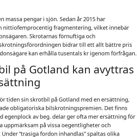
n massa pengar i sjön. Sedan år 2015 har
n nittiofemprocentig fragmentering, vilket innebär
rdonsägaren. Skrotarnas förnuftiga och
skrotningsförordningen bidrar till ett allt bättre pris
ordonsägare kan erhålla tusentals kr igenom förfrågan.
bil på Gotland kan avyttras
ättning
för tiden sin skrotbil på Gotland med en ersättning,
de obligatoriska bilskrotningspremien. Det finns
ed egenplock av beg. delar ger ofta mer ersättning för
ra uppmärksam på vissa oegentligheter och
Under “trasiga fordon inhandlas” spaltas olika