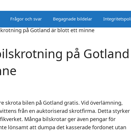
Frågor och svar
Begagnade bildelar
Integritetspol
bilskrotning på Gotland
nne
e skrota bilen på Gotland gratis. Vid överlämning,
kvittens från en auktoriserad skrotfirma. Detta styrker
fikverket. Många bilskrotar ger även pengar för
inte lönsamt att dumpa det kasserade fordonet utan