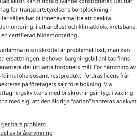
lad aktör, kan hindra blivande konstigheter. Det här
erlag för Transportstyrelsens bortplockning i
lar säljes har bilinnehavarna lite att beakta.
 demontering, i ett ändlöst och klimatklokt kretsbana,
 en certifierad bildemontering.
erlämna in sin skrotbil är problemet löst, man kan
a ersättningen. Behöver bärgningsbil anlitas finns
garantera det uttjänta fordonets mål. För hämtning av
 klimatohälsosamt restprodukt, fordras licens från
ekteras på företagets sajt före bokning. Via
ttagningskvittens med bilskrotningsintyg, i växling
äkna med sig, att den åldriga “pärlan” hanteras adekvat
ed ger bara problem
g del av bilåtervinning