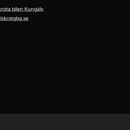
krota bilen Kungälv
ilskrotgbg.se