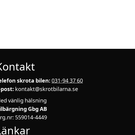
Kontakt
elefon skrota bilen:
031-94 37 60
-post:
kontakt@skrotbilarna.se
ed vänlig hälsning
ilbärgning Gbg AB
rg.nr: 559014-4449
Länkar